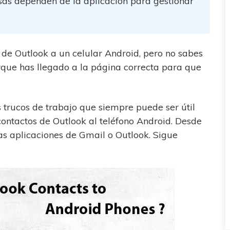
as dependen de la aplicación para gestionar
al
y no te pierdas nada útil.
,
d.
s
Consejos de transferencia de iTunes
encia de iCloud
Convierte iTunes en un potente
 usar
gestor de medios con algunos
de Outlook a un celular Android, pero no sabes
atos de
consejos sencillos.
rque has llegado a la página correcta para que
s trucos de trabajo que siempre puede ser útil
ENCUENTRA MÁS SOLUCIONES
ontactos de Outlook al teléfono Android. Desde
as aplicaciones de Gmail o Outlook. Sigue