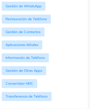
WeLastseen te tiene al tanto de
ayudarte a transferir datos
Gestión de WhatsApp
todo en WhatsApp.
a teléfonos Samsung!
#MobileTransto5G
Restauración de Teléfono
¡Aprende sobre la
tecnología 5G y obtén
Gestión de Contactos
MobileTrans para
transferir datos!
Aplicaciones Móviles
Información de Teléfono
Gestión de Otras Apps
Convertidor HEIC
Transferencia de Teléfono