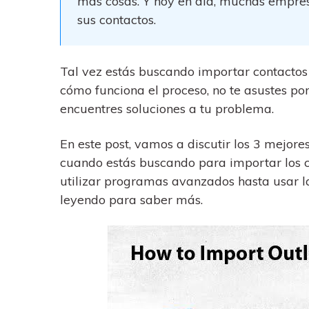
más cosas. Y hoy en día, muchas empres
trucos para aprovechar 
Transfiere contactos, fotos
máximo tu nuevo Androi
sus contactos.
música, videos, SMS y otro
tipos de archivos de un
Consejos de transfer
teléfono a otro y a la PC.
¿Qué tan increíble sería
Tal vez estás buscando importar contactos 
iCloud para transferir d
cómo funciona el proceso, no te asustes po
tu teléfono?
encuentres soluciones a tu problema.
En este post, vamos a discutir los 3 mejore
cuando estás buscando para importar los c
utilizar programas avanzados hasta usar l
leyendo para saber más.