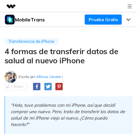
MobileTrans
Prueba Gratis
Productos destacados
Creatividad digital con AIGC
Productos
Empresas
Utilidades
Transferencia de iPhone
Resumen
4 formas de transferir datos de
Precios
Quiénes somos
Para Escritorio
Soluciones
salud al nuevo iPhone
Sala de prensa
Soporte
Precios para Windows
Transferencia de WhatsApp
Pasa datos de WhatsApp de
Escrito por
Alfonso Cervera
|
Tienda
Blog
Guía de Usuario
Precios para Mac
Android a iPhone o viceversa. Hace
y restaura copias de seguridad de
Tendencias
WhatsApp y más apps sociales.
Soporte
Preguntas Frecuentes
Precios para Empresas
Buscar
"Hola, tuve problemas con mi iPhone, así que decidí
Tendencias
comprar uno nuevo. Pero, trato de transferir los datos de
Respaldo y Restauración
Más Soporte
Descuentos Educativos
Descargar
salud de mi iPhone viejo al nuevo. ¿Cómo puedo
Concursos y eventos
Realiza y restaura copias de
hacerlo?"
seguridad de más de 18 tipos de
Sobre Nosotros
ENCUENTRA MÁS SOLUCIONES
datos, incluyendo los datos de