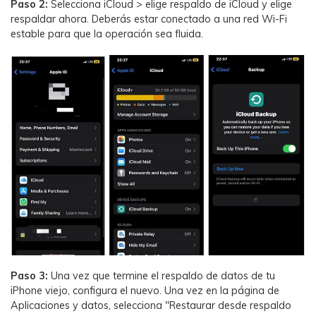
Paso 2:
Selecciona iCloud > elige respaldo de iCloud y elige
respaldar ahora. Deberás estar conectado a una red Wi-Fi
estable para que la operación sea fluida.
Paso 3:
Una vez que termine el respaldo de datos de tu
iPhone viejo, configura el nuevo. Una vez en la página de
Aplicaciones y datos, selecciona "Restaurar desde respaldo