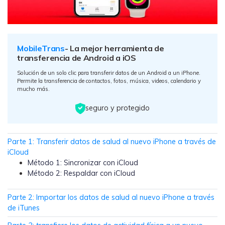
MobileTrans App
Transfiere datos del teléfono, de
WhatsApp y archivos entre dispositivos
iOS y Android.
MobileTrans
- La mejor herramienta de
transferencia de Android a iOS
Welastseen
Solución de un solo clic para transferir datos de un Android a un iPhone.
WeLastseen te tiene al tanto de todo en
Permite la transferencia de contactos, fotos, música, videos, calendario y
mucho más.
WhatsApp.
seguro y protegido
Parte 1: Transferir datos de salud al nuevo iPhone a través de
iCloud
Método 1: Sincronizar con iCloud
Método 2: Respaldar con iCloud
Parte 2: Importar los datos de salud al nuevo iPhone a través
de iTunes