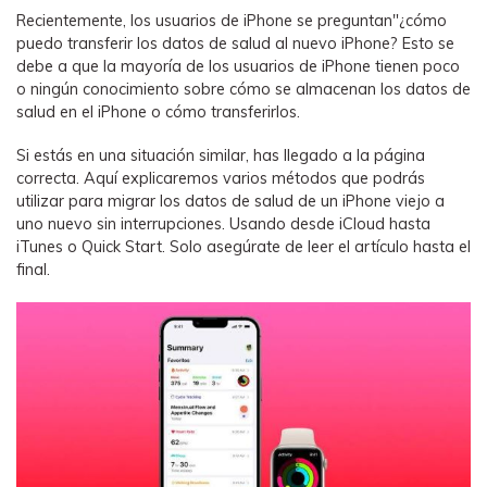
WhatsApp.
Recientemente, los usuarios de iPhone se preguntan"¿cómo
puedo transferir los datos de salud al nuevo iPhone? Esto se
debe a que la mayoría de los usuarios de iPhone tienen poco
Transferencia de Datos de un
o ningún conocimiento sobre cómo se almacenan los datos de
Celular a Otro
salud en el iPhone o cómo transferirlos.
Transfiere contactos, fotos, música,
Si estás en una situación similar, has llegado a la página
videos, SMS y otros tipos de
correcta. Aquí explicaremos varios métodos que podrás
archivos de un teléfono a otro y a la
utilizar para migrar los datos de salud de un iPhone viejo a
PC.
uno nuevo sin interrupciones. Usando desde iCloud hasta
iTunes o Quick Start. Solo asegúrate de leer el artículo hasta el
final.
Apps
Mutsapper (Alias: Wutsapper)
Transfiere datos de WhatsApp y
WhatsApp Business sin restablecer los
valores de fábrica.