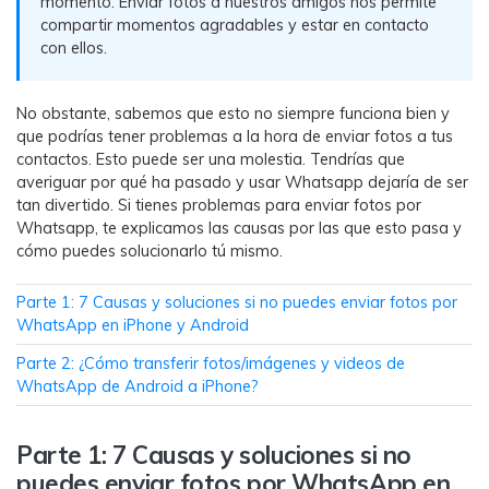
momento. Enviar fotos a nuestros amigos nos permite
WhatsApp.
compartir momentos agradables y estar en contacto
con ellos.
Transferencia de Datos de un
Celular a Otro
No obstante, sabemos que esto no siempre funciona bien y
que podrías tener problemas a la hora de enviar fotos a tus
Transfiere contactos, fotos, música,
contactos. Esto puede ser una molestia. Tendrías que
videos, SMS y otros tipos de
averiguar por qué ha pasado y usar Whatsapp dejaría de ser
archivos de un teléfono a otro y a la
tan divertido. Si tienes problemas para enviar fotos por
PC.
Whatsapp, te explicamos las causas por las que esto pasa y
cómo puedes solucionarlo tú mismo.
Apps
Parte 1: 7 Causas y soluciones si no puedes enviar fotos por
WhatsApp en iPhone y Android
Mutsapper (Alias: Wutsapper)
Parte 2: ¿Cómo transferir fotos/imágenes y videos de
Transfiere datos de WhatsApp y
WhatsApp de Android a iPhone?
WhatsApp Business sin restablecer los
valores de fábrica.
Parte 1: 7 Causas y soluciones si no
puedes enviar fotos por WhatsApp en