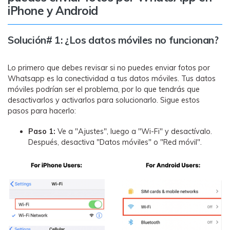
MobileTrans App
iPhone y Android
Transfiere datos del teléfono, de
WhatsApp y archivos entre dispositivos
Solución# 1: ¿Los datos móviles no funcionan?
iOS y Android.
Welastseen
Lo primero que debes revisar si no puedes enviar fotos por
Whatsapp es la conectividad a tus datos móviles. Tus datos
WeLastseen te tiene al tanto de todo en
móviles podrían ser el problema, por lo que tendrás que
WhatsApp.
desactivarlos y activarlos para solucionarlo. Sigue estos
pasos para hacerlo:
Paso 1:
Ve a "Ajustes", luego a "Wi-Fi" y desactívalo.
Después, desactiva "Datos móviles" o "Red móvil".