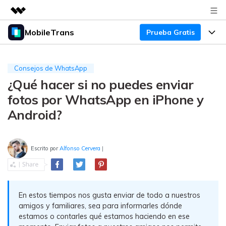
MobileTrans
Prueba Gratis
Productos destacados
Creatividad digital con AIGC
Productos
Empresas
Utilidades
Consejos de WhatsApp
Resumen
¿Qué hacer si no puedes enviar
Precios
Quiénes somos
Para Escritorio
Soluciones
fotos por WhatsApp en iPhone y
Sala de prensa
Soporte
Precios para Windows
Transferencia de WhatsApp
Android?
Pasa datos de WhatsApp de
Tienda
Blog
Guía de Usuario
Precios para Mac
Android a iPhone o viceversa. Hace
y restaura copias de seguridad de
Escrito por
Alfonso Cervera
|
Tendencias
WhatsApp y más apps sociales.
Soporte
Preguntas Frecuentes
Precios para Empresas
Buscar
Tendencias
Respaldo y Restauración
Más Soporte
Descuentos Educativos
Descargar
En estos tiempos nos gusta enviar de todo a nuestros
Concursos y eventos
Realiza y restaura copias de
amigos y familiares, sea para informarles dónde
seguridad de más de 18 tipos de
Sobre Nosotros
estamos o contarles qué estamos haciendo en ese
ENCUENTRA MÁS SOLUCIONES
datos, incluyendo los datos de