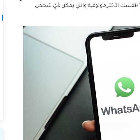
العمل الذي تم تجربته واختباره لأداة نقل WhatsApp بنفسك الأكثر موثوقية والتي يمكن لأي شخص