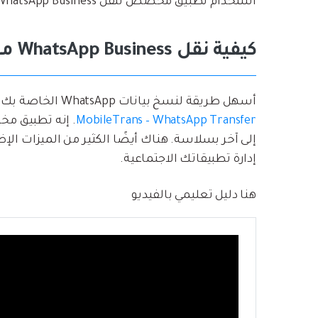
استخدام تطبيق مخصص لنقل WhatsApp Business من iPhone إلى Android.
كيفية نقل WhatsApp Business من iPhone إلى Android: دليل مفصل
أسهل طريقة لنسخ بيانات WhatsApp الخاصة بك احتياطيًا أو استعادتها أو نقلها هي باستخدام
MobileTrans – WhatsApp Transfer
إلى آخر بسلاسة. هناك أيضًا الكثير من الميزات 
إدارة تطبيقاتك الاجتماعية.
هنا دليل تعليمي بالفيديو