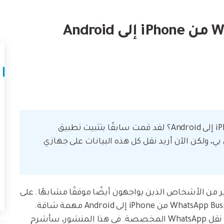
لتالف.
كيف تنقل
نصائح نقل iTunes
أفضل طر
حوّل iTunes إلى مدير وسائط قوي مع
ات
ستخدامك لـ iCloud لنقل
بعض النصائح البسيطة.
تعلم المزيد
"كيف يمكنني نقل WhatsApp Business من iPhone إلى Android؟ لقد قمت سابقًا بتثبيت تطبيق
Whats على جهاز iPhone X الخاص بي، ولكن الآن أريد نقل كل هذه البيانات على جهازي
ير من الأشخاص الذين يواجهون أيضًا موقفًا مشابهًا. على
عكس iPhone إلى iPhone، يمكن أن يكون نقل WhatsApp Business من iPhone إلى Android مهمة شاقة.
لتسهيل الأمر عليك، تم تقديم العديد من تطبيقات نقل WhatsApp المخصصة. في هذا المنشور، سأشرح