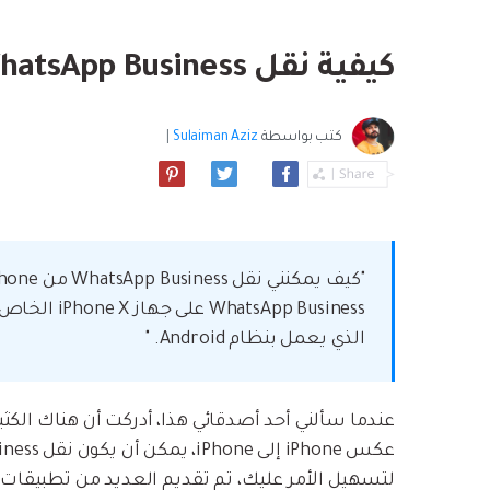
بسهولة
موسيقى والمزيد.
استعادة الفيديو ا
استفادة من Android الجديد.
نصائح نقل iCloud
كيفية نقل WhatsApp Business من iPhone إلى Android
مشاهدة جميع المنتج
ما مدى روعة ا
بيانات الهاتف؟
كتب بواسطة
Sulaiman Aziz
|
App Business
الذي يعمل بنظام Android. "
عندما سألني أحد أصدقائي هذا، أدركت أن هناك الكث