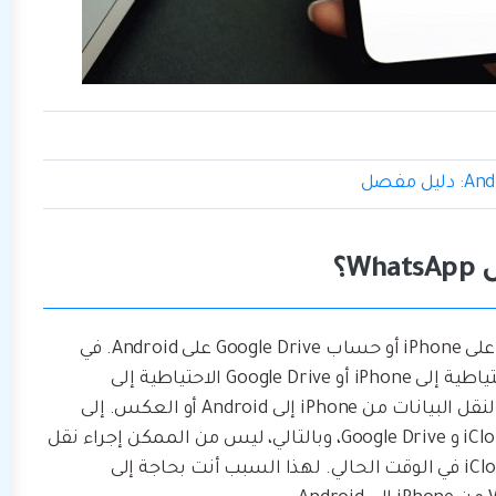
W؟
كما تعلم، يمكن دمج WhatsApp مع حساب iCloud على iPhone أو حساب Google Drive على Android. في
وقت لاحق، يمكننا فقط استعادة نسخة iCloud الاحتياطية إلى iPhone أو Google Drive الاحتياطية إلى
Android. اعتبارًا من الآن، لا يوجد حل في WhatsApp لنقل البيانات من iPhone إلى Android أو العكس. إلى
جانب ذلك، تختلف مخططات التشفير في كل من iCloud و Google Drive، وبالتالي، ليس من الممكن إجراء نقل
عبر الأنظمة المختلفة باستخدام iCloud / Google Drive في الوقت الحالي. لهذا السبب أنت بحاجة إلى