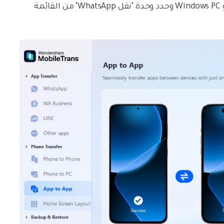
لتبدأ، فقط قم بتثبيت MobileTrans على جهاز Mac أو Windows PC وحدد وحدة "نقل WhatsApp" من القائمة