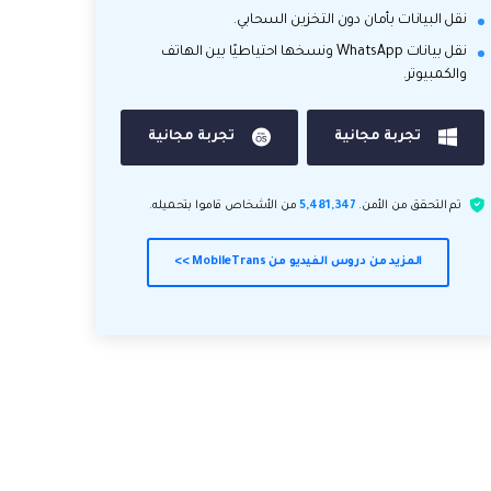
نقل البيانات بأمان دون التخزين السحابي.
نقل بيانات WhatsApp ونسخها احتياطيًا بين الهاتف
والكمبيوتر.
تجربة مجانية
تجربة مجانية
تم التحقق من الأمن.
5,481,347
من الأشخاص قاموا بتحميله.
المزيد من دروس الفيديو من MobileTrans >>