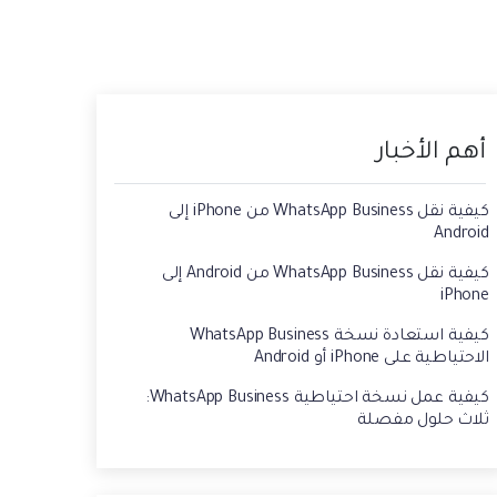
حفاظ الحالة ، وقراءة الدردشات المحذوفة،
 الصور من الايفون الى الكمبيوتر
واستخدام اثنين من WhatsApp، والمزيد من
أجلك.
يقة استعادة رسائل الواتس اب القديمه
أهم الأخبار
كيفية نقل WhatsApp Business من iPhone إلى
Android
كيفية نقل WhatsApp Business من Android إلى
iPhone
كيفية استعادة نسخة WhatsApp Business
الاحتياطية على iPhone أو Android
كيفية عمل نسخة احتياطية WhatsApp Business:
ثلاث حلول مفصلة