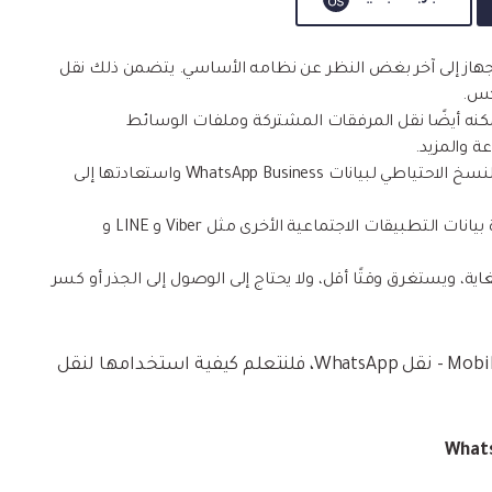
W بالكامل مباشرة من جهاز إلى آخر بغض النظر عن نظامه الأساسي. يتضمن ذلك نقل
 النظر عن محادثات WhatsApp Business، يمكنه أيضًا نقل المرفقات المشتركة وملفات الوسائط
 والمزيد.
• بالإضافة إلى ذلك، يمكن أيضًا استخدام التطبيق للنسخ الاحتياطي لبيانات WhatsApp Business واستعادتها إلى
• يمكن استخدامه أيضًا للنسخ الاحتياطي واستعادة بيانات التطبيقات الاجتماعية الأخرى مثل Viber و LINE و
Wh سهل الاستخدام للغاية، ويستغرق وقتًا أقل، ولا يحتاج إلى الوصول إلى الجذر أو كسر
الآن بعد أن تعرفت على الميزات الرئيسية لـ MobileTrans - نقل WhatsApp، فلنتعلم كيفية استخدامها لنقل