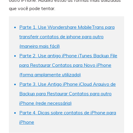
outro iPhone. Abaixo estão as formas mais utilizadas
Transferir dados do telefone, dados do
WhatsApp e arquivos entre dispositivos.
que você pode tentar.
WeLastseen
Parte 1. Use Wondershare MobileTrans para
O WeLastseen mantém seu WhatsApp conectado
transferir contatos de iphone para outro
e informado.
(maneira mais fácil)
Parte 2. Use antigo iPhone iTunes Backup File
para Restaurar Contatos para Novo iPhone
(forma amplamente utilizada)
Parte 3. Use Antigo iPhone iCloud Arquivo de
Backup para Restaurar Contatos para outro
iPhone (rede necessária)
Parte 4. Dicas sobre contatos de iPhone para
iPhone