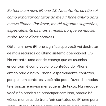
Backup e restauração
Fazer backup de até 18 tipos de dados e dados do
Eu tenho um novo iPhone 13. No entanto, eu não sei
WhatsApp para o computador. E restaurar
como exportar contatos do meu iPhone antigo para
backups facilmente.
o novo iPhone. Por favor, me dê algumas sugestões,
especialmente as mais simples, porque eu não sei
Recuperar visulização única de WhatsApp
muito sobre dicas técnicas.
Recupere todas as mídias de visulização única do
WhatsApp — fotos, vídeos e mensagens de voz.
Obter um novo iPhone significa que você vai desfrutar
de mais recursos do último sistema operacional iOS.
No entanto, uma dor de cabeça que os usuários
App
encontram é como copiar o conteúdo do iPhone
antigo para o novo iPhone, especialmente contatos,
Mutsapper
porque sem contatos, você não pode fazer chamadas
Transferir dados do WhatsApp e WhatsApp
telefônicas e enviar mensagens de texto. Na verdade,
Business sem redefinição de fábrica.
você não precisa se preocupar com isso, porque há
várias maneiras de transferir contatos do iPhone para
MobileTrans App