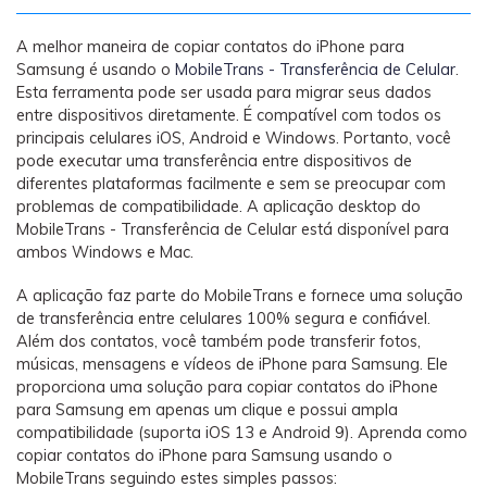
Transferir dados do telefone, dados do
WhatsApp e arquivos entre dispositivos.
A melhor maneira de copiar contatos do iPhone para
Samsung é usando o
MobileTrans - Transferência de Celular
.
WeLastseen
Esta ferramenta pode ser usada para migrar seus dados
entre dispositivos diretamente. É compatível com todos os
O WeLastseen mantém seu WhatsApp conectado
principais celulares iOS, Android e Windows. Portanto, você
e informado.
pode executar uma transferência entre dispositivos de
diferentes plataformas facilmente e sem se preocupar com
problemas de compatibilidade. A aplicação desktop do
MobileTrans - Transferência de Celular está disponível para
ambos Windows e Mac.
A aplicação faz parte do MobileTrans e fornece uma solução
de transferência entre celulares 100% segura e confiável.
Além dos contatos, você também pode transferir fotos,
músicas, mensagens e vídeos de iPhone para Samsung. Ele
proporciona uma solução para copiar contatos do iPhone
para Samsung em apenas um clique e possui ampla
compatibilidade (suporta iOS 13 e Android 9). Aprenda como
copiar contatos do iPhone para Samsung usando o
MobileTrans seguindo estes simples passos: