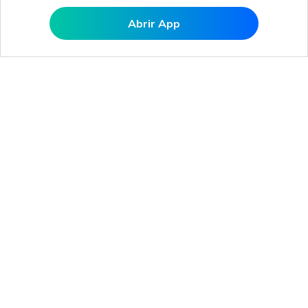
Abrir App
Abrir MobileTrans APP
Produtos Maravilhosos
Wondershare
Explore IA
Centro de Ajuda