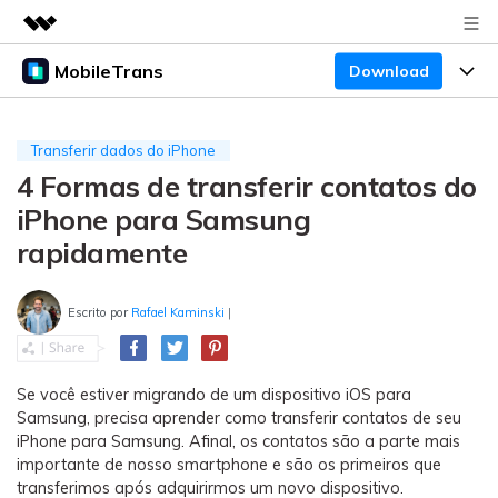
MobileTrans
Download
Produtos em destaque
Criatividade digital com IA generativa
Produtos
Negócios
Utilitários
Transferir dados do iPhone
Visão geral
4 Formas de transferir contatos do
Preços
Sobre nós
Desktop
Soluções
iPhone para Samsung
Sala de imprensa
Centro de apoio
Preços para Windows
Transferência do WhatsApp
rapidamente
Transferir o WhatsApp e o WhatsApp Business
Loja
Blogs
Guia de usuario
Preços para Mac
entre dispositivos Android e iOS.
Escrito por
Rafael Kaminski
|
Temas em Destaque
Suporte
FAQ
Preços para empresas
Transferência de celular
BUSCAR
Temas em Destaque
Transferir mensagens, fotos, vídeos e muito mais
Se você estiver migrando de um dispositivo iOS para
Mais suporte
Samsung, precisa aprender como transferir contatos de seu
Preços Educacionais
de celular para outro, celular para computador e
Download
Temas em Destaque
iPhone para Samsung. Afinal, os contatos são a parte mais
vice-versa.
importante de nosso smartphone e são os primeiros que
Concursos e eventos
transferimos após adquirirmos um novo dispositivo.