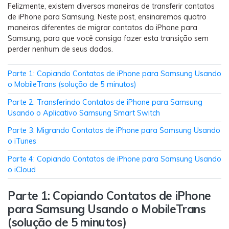
Backup e restauração
Felizmente, existem diversas maneiras de transferir contatos
de iPhone para Samsung. Neste post, ensinaremos quatro
Fazer backup de até 18 tipos de dados e dados do
maneiras diferentes de migrar contatos do iPhone para
WhatsApp para o computador. E restaurar
Samsung, para que você consiga fazer esta transição sem
backups facilmente.
perder nenhum de seus dados.
Recuperar visulização única de WhatsApp
Parte 1: Copiando Contatos de iPhone para Samsung Usando
Recupere todas as mídias de visulização única do
o MobileTrans (solução de 5 minutos)
WhatsApp — fotos, vídeos e mensagens de voz.
Parte 2: Transferindo Contatos de iPhone para Samsung
Usando o Aplicativo Samsung Smart Switch
Parte 3: Migrando Contatos de iPhone para Samsung Usando
App
o iTunes
Parte 4: Copiando Contatos de iPhone para Samsung Usando
Mutsapper
o iCloud
Transferir dados do WhatsApp e WhatsApp
Business sem redefinição de fábrica.
Parte 1: Copiando Contatos de iPhone
para Samsung Usando o MobileTrans
MobileTrans App
(solução de 5 minutos)