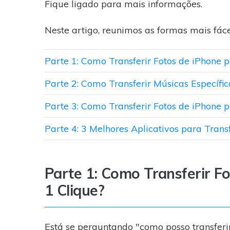
WhatsApp para o
Fique ligado para mais informações.
computador. E restaurar
backups facilmente.
Neste artigo, reunimos as formas mais fáce
Parte 1: Como Transferir Fotos de iPhone 
Parte 2: Como Transferir Músicas Específi
Parte 3: Como Transferir Fotos de iPhone 
Parte 4: 3 Melhores Aplicativos para Trans
Parte 1: Como Transferir F
1 Clique?
Está se perguntando "como posso transferi