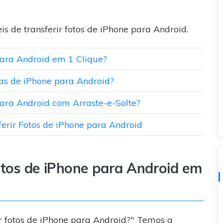
visulização única do
WhatsApp — fotos, vídeos e
mensagens de voz.
is de transferir fotos de iPhone para Android.
SAIBA MAIS
para Android em 1 Clique?
cas de iPhone para Android?
para Android com Arraste-e-Solte?
ferir Fotos de iPhone para Android
otos de iPhone para Android em
r fotos de iPhone para Android?" Temos a