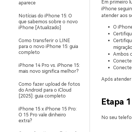
Em primeiro l
aparece
iPhone seguin
atender aos se
Notícias do iPhone 15: O
que sabemos sobre o novo
O iPhone
iPhone [Atualizado]
Certifiq
Como transferir o LINE
Certifiq
para o novo iPhone 15: guia
migração
completo
Ambos os
Conecte 
iPhone 14 Pro vs. iPhone 15:
Conecte 
mais novo significa melhor?
Após atender a
Como fazer upload de fotos
do Android para o iCloud
[2025]: guia completo
Etapa 1
iPhone 15 x iPhone 15 Pro:
O 15 Pro vale dinheiro
No seu telefo
extra?