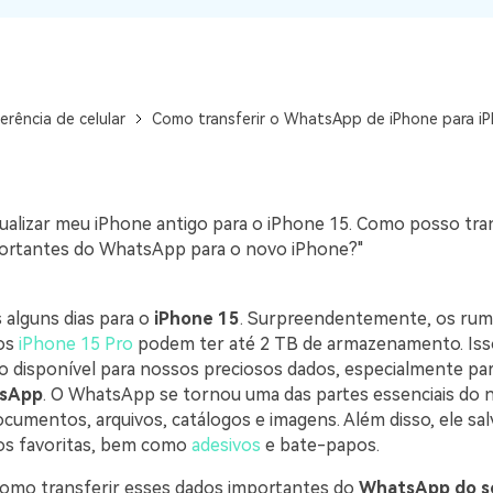
visulização única do
WhatsApp — fotos, vídeos e
mensagens de voz.
SAIBA MAIS
erência de celular
Como transferir o WhatsApp de iPhone para i
ualizar meu iPhone antigo para o iPhone 15. Como posso tran
ortantes do WhatsApp para o novo iPhone?"
 alguns dias para o
iPhone 15
. Surpreendentemente, os ru
os
iPhone 15 Pro
podem ter até 2 TB de armazenamento. Isso
o disponível para nossos preciosos dados, especialmente para
sApp
. O WhatsApp se tornou uma das partes essenciais do no
cumentos, arquivos, catálogos e imagens. Além disso, ele sa
os favoritas, bem como
adesivos
e bate-papos.
omo transferir esses dados importantes do
WhatsApp do s