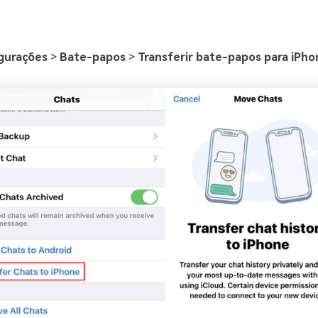
gurações
>
Bate-papos
>
Transferir bate-papos para iPho