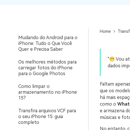
Dados
WhatsApp para o
computador. E restaurar
3 Maneiras Funcionais ​​de
backups facilmente.
Transferir o Progresso dos
Jogos para o iPhone Novo
Home
Transf
Mudando do Android para o
iPhone: Tudo o Que Você
Quer e Precisa Saber
"😁 Vou at
Os melhores métodos para
dados imp
carregar fotos do iPhone
para o Google Photos
Faltam apenas
Como limpar o
que os model
armazenamento no iPhone
há mais espaç
15?
como o
What
Transfira arquivos VCF para
e armazena do
o seu iPhone 15: guia
músicas e fot
completo
No entanto, c