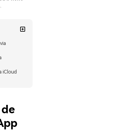
.
via
a
 iCloud
 de
sApp