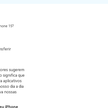
O WeLastseen mantém seu
atividades!
WhatsApp conectado e
informado.
Phone 15?
sferir
mores sugerem
 significa que
 aplicativos
sso dia a dia
lva nossas
eu iPhone