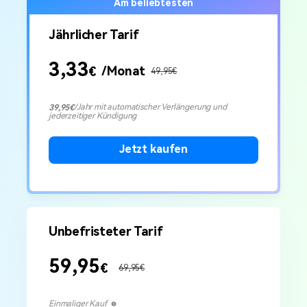
Am beliebtesten
Preise für die App
Suche
Übertragung anderer Apps
Lernen
Geschäftsplan
Jährlicher Tarif
Herunterladen
Hilfe erhalten
Bildungsplan
3,33
/Monat
€
49,95€
/Jahr mit automatischer Verlängerung und
39,95€
jederzeitiger
Kündigung
Jetzt kaufen
Unbefristeter Tarif
59,95
€
69,95€
Einmaliger Kauf