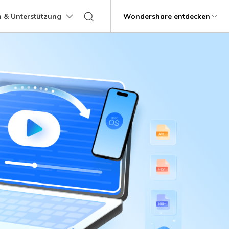
 & Unterstützung
Support
Wondershare entdecken
programme
Über Wondershare
ungen
Lernen
Übertragung anderer
Hilfe erhalten
Geschäftsplan
Bildungsplan
Produkte
Dienstprogramme
Business
Apps
ps
Benutzerhandbuch
Kontaktieren Sie uns
g
Über uns
Mutsapper
Kik Übertragung Tipps
it
Dr.Fone
Video-Übertragung
Fotoübertragung
stipps
Videotutorials
Hilfezentrum
rstellung verlorener
WhatsApp-Daten ohne Werksreset
Line Transfer Tipps
Presseraum
übertragen
Recoverit
FAQs
Blitzschneller
Kontaktübertragung
Viber Transfer Tipps
t
Shop
MobileTrans
t beschädigte Videos, Fotos
Übertrag
Welastseen
Support
Dateiübertragung
Nachrichtenübertragung
Halte Ihr WhatsApp verbunden und
e
informiert.
ng mobiler Geräte.
Trans
rtragung von Telefon zu
fe
Kindersicherung.