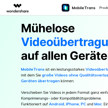
MobileTrans
Top-Prod
Prod
KI-gestützte digitale Kreativität
Überblick
Lösungen
Mühelose
Funktionen
Handydatenübertragung
Desktop
Handy
Wettbewerbe & Events
Preise für Windows
Preis
Produkte für Videokreativität
Diagramm- & Grafik
PDF-Lösun
Enterprise
Wiede
iPhone-Datenübertragung
#iPhone 
Videoübertrag
Education
Android
Filmora
EdrawMax
PDFelemen
WhatsApp-Übertragung
MobileTrans für PC
iPhone 16: 
Android-Datenübertragung
Komplettes Tool für die
Einfaches Erstellen vo
innovative
WhatsApp von Telefon zu Telefon übertragen,
Komplettlösung zur Telefonübertragung für
Android
Videobearbeitung.
Partners
auf allen Gerät
iCloud-Übertragungstipps
WhatsApp und weitere soziale Apps auf den
den PC
EdrawMind
Wiederh
UniConverter
#Samsung
Kollaboratives Mindma
Computer sichern und wiederherstellen.
Affiliate
iPad/iPod-Übertragung
Medienkonvertierung in hoher
Was Galaxy
Geschwindigkeit.
bedeutet
Backup & Wiederherstellung
MobileTrans
ist ein leistungsstarkes
Videoübert
Ressourcen
Übertragung auf iPhone 17
Media.io
Sichern Sie über 18 Arten von Daten und
mit dem Sie
große Videos ohne Qualitätsverlu
KI-Generator für Videos, Bilder und
WhatsApp-Daten auf dem Computer. Und stellen
Musik.
Geräten übertragen
können.
Sie Backups einfach wieder her.
Verschieben Sie Videos in jedem Format ganz einf
Komprimierungs- oder Kompatibilitätsprobleme.
Funktioniert auf
Android
,
iPhone
,
PC
und
Mac
. E