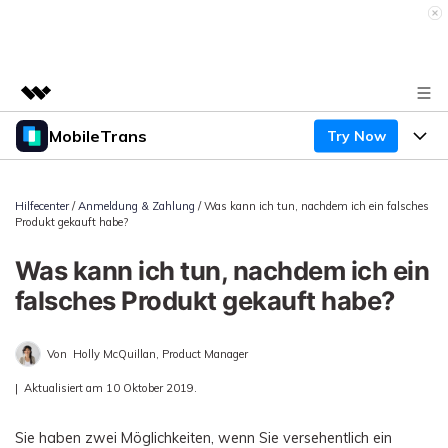
MobileTrans
Try Now
Top-Produkte
KI-gestützte digitale Kreativität
Produkte
Business
Dienstprogramme
Hilfecenter
/
Anmeldung & Zahlung
/ Was kann ich tun, nachdem ich ein falsches
Produkt gekauft habe?
Überblick
Desktop
Funktionen
Über uns
Lösungen
Was kann ich tun, nachdem ich ein
Mobile
Funktionen
Presseraum
Ressourcen
falsches Produkt gekauft habe?
Lösungen
Handydatenübertragung
Shop
Preise
Von
Holly McQuillan, Product Manager
Handy-Backup & Wiederherstellung
Preise für Windows
Support
|
Aktualisiert am 10 Oktober 2019.
Lernen & Unterstützung
WhatsApp Manager
Preise für Mac
Sie haben zwei Möglichkeiten, wenn Sie versehentlich ein
Wettbewerbe & Events