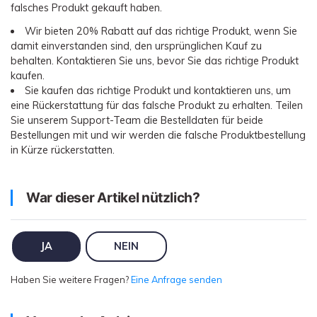
Übertragung anderer Apps
Preise für die App
Suche
falsches Produkt gekauft haben.
Lernen
Geschäftsplan
Wir bieten 20% Rabatt auf das richtige Produkt, wenn Sie
Herunterladen
damit einverstanden sind, den ursprünglichen Kauf zu
Hilfe erhalten
WEITERE THEMEN ERKUNDEN
Bildungsplan
behalten. Kontaktieren Sie uns, bevor Sie das richtige Produkt
kaufen.
Sie kaufen das richtige Produkt und kontaktieren uns, um
eine Rückerstattung für das falsche Produkt zu erhalten. Teilen
Sie unserem Support-Team die Bestelldaten für beide
Bestellungen mit und wir werden die falsche Produktbestellung
in Kürze rückerstatten.
War dieser Artikel nützlich?
JA
NEIN
Haben Sie weitere Fragen?
Eine Anfrage senden