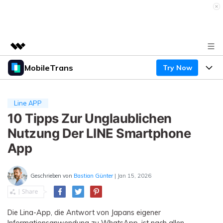
MobileTrans
Try Now
Top-Produkte
KI-gestützte digitale Kreativität
Produkte
Business
Dienstprogramme
Line APP
Überblick
Desktop
10 Tipps Zur Unglaublichen
Funktionen
Über uns
Lösungen
Nutzung Der LINE Smartphone
Mobile
Funktionen
Presseraum
Ressourcen
App
Lösungen
Handydatenübertragung
Shop
Preise
Geschrieben von
Bastian Günter
| Jan 15, 2026
Handy-Backup & Wiederherstellung
Preise für Windows
Support
Lernen & Unterstützung
WhatsApp Manager
Preise für Mac
Die Lina-App, die Antwort von Japans eigener
Wettbewerbe & Events
Informationsanwendung zu WhatsApp, ist nach allen