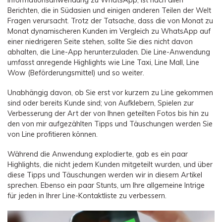
Übertragung anderer Apps
Preise für die App
Suche
Berichten, die in Südasien und einigen anderen Teilen der Welt
Lernen
Geschäftsplan
Fragen verursacht. Trotz der Tatsache, dass die von Monat zu
Herunterladen
Monat dynamischeren Kunden im Vergleich zu WhatsApp auf
Hilfe erhalten
WEITERE THEMEN ERKUNDEN
Bildungsplan
einer niedrigeren Seite stehen, sollte Sie dies nicht davon
abhalten, die Line-App herunterzuladen. Die Line-Anwendung
umfasst anregende Highlights wie Line Taxi, Line Mall, Line
Wow (Beförderungsmittel) und so weiter.
Unabhängig davon, ob Sie erst vor kurzem zu Line gekommen
sind oder bereits Kunde sind; von Aufklebern, Spielen zur
Verbesserung der Art der von Ihnen geteilten Fotos bis hin zu
den von mir aufgezählten Tipps und Täuschungen werden Sie
von Line profitieren können.
Während die Anwendung explodierte, gab es ein paar
Highlights, die nicht jedem Kunden mitgeteilt wurden, und über
diese Tipps und Täuschungen werden wir in diesem Artikel
sprechen. Ebenso ein paar Stunts, um Ihre allgemeine Intrige
für jeden in Ihrer Line-Kontaktliste zu verbessern.