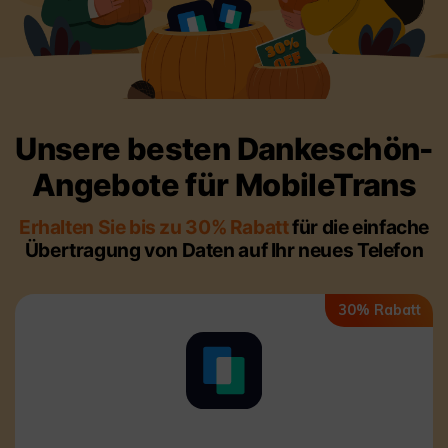
Übertragung anderer Apps
Preise für die App
Suche
Lernen
Geschäftsplan
Herunterladen
Hilfe erhalten
WEITERE THEMEN ERKUNDEN
Bildungsplan
Unsere besten Dankeschön-
Angebote für MobileTrans
Erhalten Sie bis zu 30% Rabatt
für die einfache
Übertragung von Daten auf Ihr neues Telefon
30% Rabatt