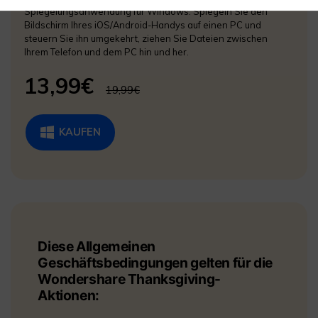
Spiegelungsanwendung für Windows. Spiegeln Sie den
Bildschirm Ihres iOS/Android-Handys auf einen PC und
steuern Sie ihn umgekehrt, ziehen Sie Dateien zwischen
Ihrem Telefon und dem PC hin und her.
13,99€
19,99€
KAUFEN
Diese Allgemeinen
Geschäftsbedingungen gelten für die
Wondershare Thanksgiving-
Aktionen: