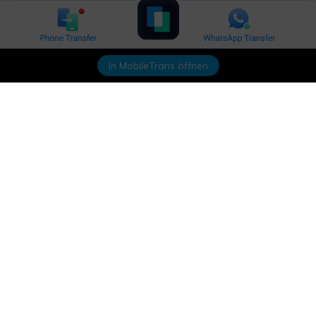
In MobileTrans öffnen
Hero Produkte
Wondershare
KI entdecken
Hilfe-Center