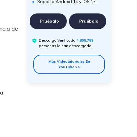
Soporta Android 14 y iOS 17.
Pruébalo
Pruébalo
ncia de
Descarga Verificada
4,808,789
personas lo han descargado.
Más Videotutoriales En
YouTube >>
la