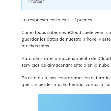
Photos?
trucos para aprovechar 
Transfiere contactos, fotos
máximo tu nuevo Androi
música, videos, SMS y otro
tipos de archivos de un
Consejos de transfer
teléfono a otro y a la PC.
La respuesta corta es sí, sí puedes.
¿Qué tan increíble sería
iCloud para transferir d
Como todos sabemos, iCloud suele venir c
tu teléfono?
guardar los datos de nuestro iPhone, y est
muchas fotos.
Para ahorrar el almacenamiento de iCloud d
servicios de almacenamiento o en la nube
En esta guía, nos centraremos en el término
que, sin perder mucho tiempo, vamos a su