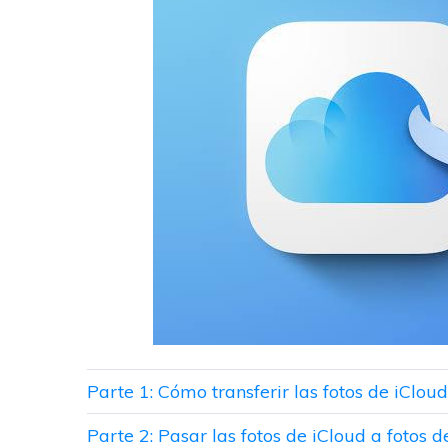
Parte 1: Cómo transferir las fotos de iClou
Parte 2: Pasar las fotos de iCloud a foto