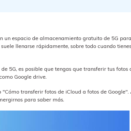
al
y no te pierdas nada útil.
,
d.
s
Consejos de transferencia de iTunes
encia de iCloud
Convierte iTunes en un potente
 usar
gestor de medios con algunos
atos de
consejos sencillos.
on un espacio de almacenamiento gratuito de 5G par
e suele llenarse rápidamente, sobre todo cuando tiene
ENCUENTRA MÁS SOLUCIONES
e 5G, es posible que tengas que transferir tus fotos 
 como Google drive.
 "Cómo transferir fotos de iCloud a fotos de Google". 
mergirnos para saber más.