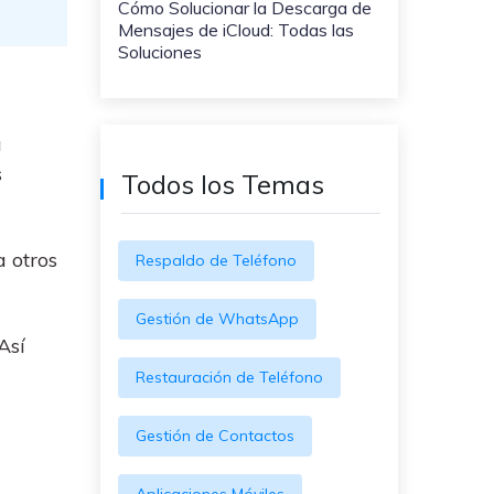
Cómo Solucionar la Descarga de
WeLastseen te tiene al tanto de
ayudarte a transferir datos
Mensajes de iCloud: Todas las
todo en WhatsApp.
a teléfonos Samsung!
Soluciones
#MobileTransto5G
¡Aprende sobre la
tecnología 5G y obtén
a
MobileTrans para
s
transferir datos!
Todos los Temas
a otros
Respaldo de Teléfono
Gestión de WhatsApp
Así
Restauración de Teléfono
Gestión de Contactos