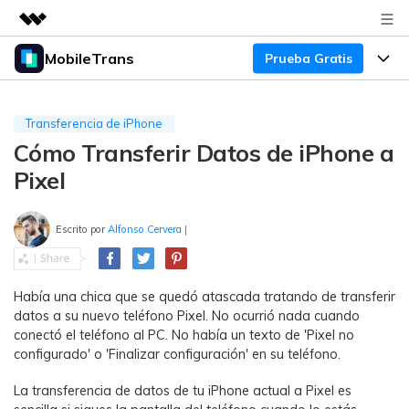
MobileTrans
Prueba Gratis
Productos destacados
Creatividad digital con AIGC
Productos
Empresas
Utilidades
Transferencia de iPhone
Resumen
Cómo Transferir Datos de iPhone a
Precios
Quiénes somos
Para Escritorio
Soluciones
Pixel
Sala de prensa
Soporte
Precios para Windows
Transferencia de WhatsApp
Pasa datos de WhatsApp de
Escrito por
Alfonso Cervera
|
Tienda
Blog
Guía de Usuario
Precios para Mac
Android a iPhone o viceversa. Hace
y restaura copias de seguridad de
Tendencias
WhatsApp y más apps sociales.
Soporte
Preguntas Frecuentes
Precios para Empresas
Había una chica que se quedó atascada tratando de transferir
Buscar
datos a su nuevo teléfono Pixel. No ocurrió nada cuando
Tendencias
conectó el teléfono al PC. No había un texto de 'Pixel no
Respaldo y Restauración
Más Soporte
Descuentos Educativos
Descargar
configurado' o 'Finalizar configuración' en su teléfono.
Concursos y eventos
Realiza y restaura copias de
seguridad de más de 18 tipos de
Sobre Nosotros
La transferencia de datos de tu iPhone actual a Pixel es
ENCUENTRA MÁS SOLUCIONES
datos, incluyendo los datos de