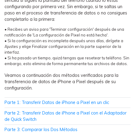
sencilla si sigues la pantalla del teléfono cuando lo estás
WhatsApp.
configurando por primera vez. Sin embargo, si te saltas un
paso en el proceso de transferencia de datos o no consigues
completarlo a la primera:
Transferencia de Datos de un
Celular a Otro
• Recibes un aviso para 'Terminar configuración' después de una
notificación de 'La configuración de Pixel no está hecha'.
Transfiere contactos, fotos, música,
• Si la configuración es incompleta después unos días, dirígete a
videos, SMS y otros tipos de
Ajustes y elige Finalizar configuración en la parte superior de la
archivos de un teléfono a otro y a la
interfaz.
PC.
• Si ha pasado un tiempo, quizá tengas que resetear tu teléfono. Sin
embargo, esto elimina de forma permanente tus archivos de datos.
Veamos a continuación dos métodos verificados para la
transferencia de datos de iPhone a Pixel después de su
Apps
configuración.
Mutsapper (Alias: Wutsapper)
Parte 1: Transferir Datos de iPhone a Pixel en un clic
Transfiere datos de WhatsApp y
WhatsApp Business sin restablecer los
Parte 2: Transferir Datos de iPhone a Pixel con el Adaptador
valores de fábrica.
de Quick Switch
Parte 3: Comparar los Dos Métodos