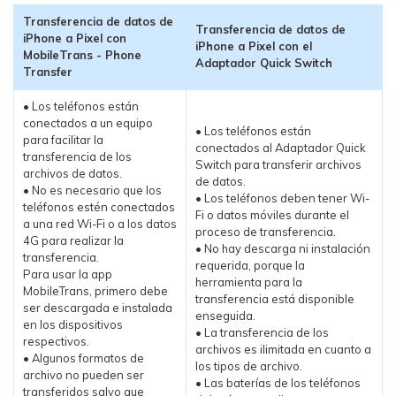
Transferencia de datos de
Transferencia de datos de
iPhone a Pixel con
iPhone a Pixel con el
MobileTrans - Phone
Adaptador Quick Switch
Transfer
• Los teléfonos están
conectados a un equipo
• Los teléfonos están
para facilitar la
conectados al Adaptador Quick
transferencia de los
Switch para transferir archivos
archivos de datos.
de datos.
• No es necesario que los
• Los teléfonos deben tener Wi-
teléfonos estén conectados
Fi o datos móviles durante el
a una red Wi-Fi o a los datos
proceso de transferencia.
4G para realizar la
• No hay descarga ni instalación
transferencia.
requerida, porque la
Para usar la app
herramienta para la
MobileTrans, primero debe
transferencia está disponible
ser descargada e instalada
enseguida.
en los dispositivos
• La transferencia de los
respectivos.
archivos es ilimitada en cuanto a
• Algunos formatos de
los tipos de archivo.
archivo no pueden ser
• Las baterías de los teléfonos
transferidos salvo que