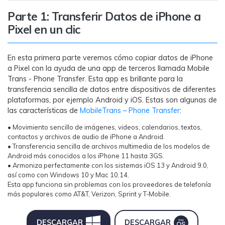
MobileTrans App
Parte 1: Transferir Datos de iPhone a
Transfiere datos del teléfono, de
Pixel en un clic
WhatsApp y archivos entre dispositivos
iOS y Android.
En esta primera parte veremos cómo copiar datos de iPhone
Welastseen
a Pixel con la ayuda de una app de terceros llamada Mobile
Trans - Phone Transfer. Esta app es brillante para la
WeLastseen te tiene al tanto de todo en
transferencia sencilla de datos entre dispositivos de diferentes
WhatsApp.
plataformas, por ejemplo Android y iOS. Estas son algunas de
las características de
MobileTrans – Phone Transfer
:
• Movimiento sencillo de imágenes, videos, calendarios, textos,
contactos y archivos de audio de iPhone a Android.
• Transferencia sencilla de archivos multimedia de los modelos de
Android más conocidos a los iPhone 11 hasta 3GS.
• Armoniza perfectamente con los sistemas iOS 13 y Android 9.0,
así como con Windows 10 y Mac 10.14.
Esta app funciona sin problemas con los proveedores de telefonía
más populares como AT&T, Verizon, Sprint y T-Mobile.
DESCARGAR
DESCARGAR