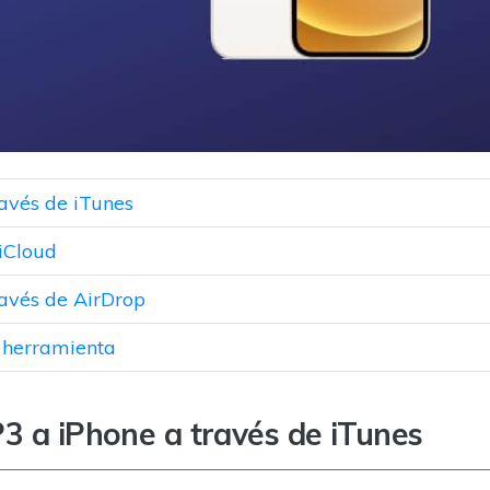
ravés de iTunes
 iCloud
ravés de AirDrop
r herramienta
3 a iPhone a través de iTunes