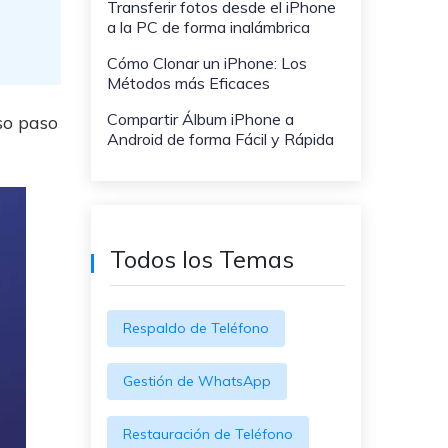
Transferir fotos desde el iPhone
WeLastseen te tiene al tanto de
ayudarte a transferir datos
a la PC de forma inalámbrica
todo en WhatsApp.
a teléfonos Samsung!
Cómo Clonar un iPhone: Los
#MobileTransto5G
Métodos más Eficaces
¡Aprende sobre la
Compartir Álbum iPhone a
so paso
tecnología 5G y obtén
Android de forma Fácil y Rápida
MobileTrans para
transferir datos!
Todos los Temas
Respaldo de Teléfono
Gestión de WhatsApp
Restauración de Teléfono