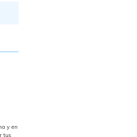
ma y en
r tus