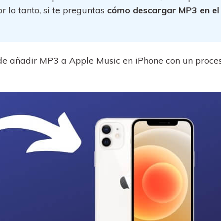
al
y no te pierdas nada útil.
,
 lo tanto, si te preguntas
cómo descargar MP3 en el
d.
s
Consejos de transferencia de iTunes
encia de iCloud
Convierte iTunes en un potente
 usar
gestor de medios con algunos
atos de
consejos sencillos.
s de añadir MP3 a Apple Music en iPhone con un proce
ENCUENTRA MÁS SOLUCIONES