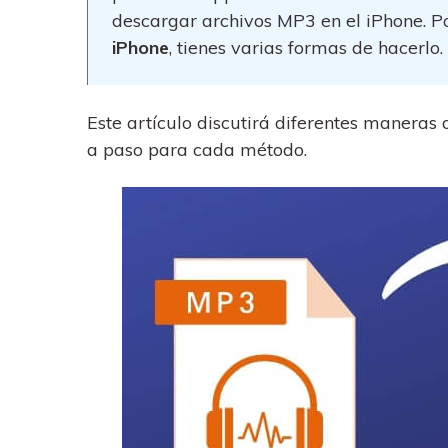
trucos para aprovechar 
Transfiere contactos, fotos
descargar archivos MP3 en el iPhone. Por
máximo tu nuevo Androi
música, videos, SMS y otro
iPhone
, tienes varias formas de hacerlo.
tipos de archivos de un
Consejos de transfer
teléfono a otro y a la PC.
¿Qué tan increíble sería
iCloud para transferir d
Este artículo discutirá diferentes manera
tu teléfono?
a paso para cada método.