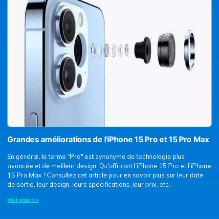
Grandes améliorations de l'iPhone 15 Pro et 15 Pro Max
En général, le terme "Pro" est synonyme de technologie plus
avancée et de meilleur design. Qu'offriront l'iPhone 15 Pro et l'iPhone
15 Pro Max ? Consultez cet article pour en savoir plus sur leur date
de sortie, leur design, leurs spécifications, leur prix, etc.
Voir plus >>