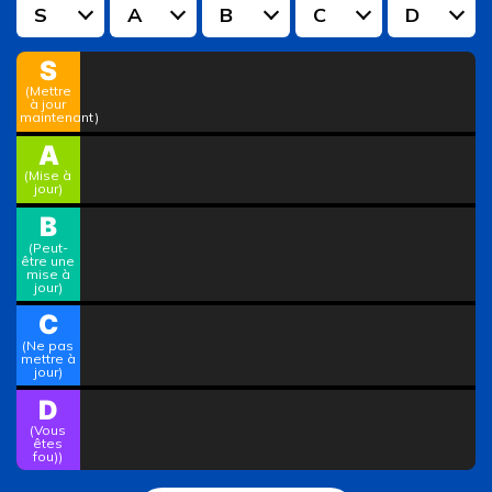
S
A
B
C
D
S
(Mettre
à jour
maintenant)
A
(Mise à
jour)
B
(Peut-
être une
mise à
jour)
C
(Ne pas
mettre à
jour)
D
(Vous
êtes
fou))