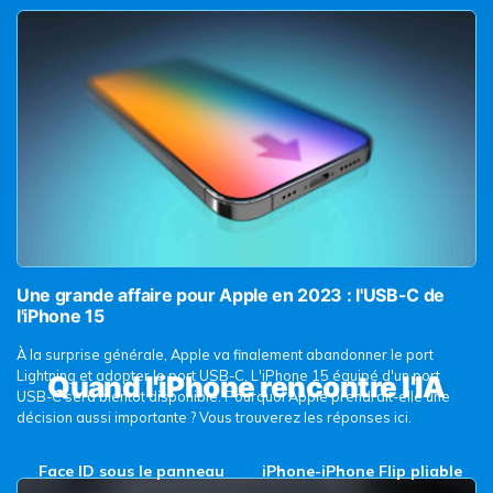
Une grande affaire pour Apple en 2023 : l'USB-C de
l'iPhone 15
À la surprise générale, Apple va finalement abandonner le port
Lightning et adopter le port USB-C. L'iPhone 15 équipé d'un port
Quand l'iPhone rencontre l'IA
USB-C sera bientôt disponible. Pourquoi Apple prendrait-elle une
décision aussi importante ? Vous trouverez les réponses ici.
Face ID sous le panneau
iPhone-iPhone Flip pliable