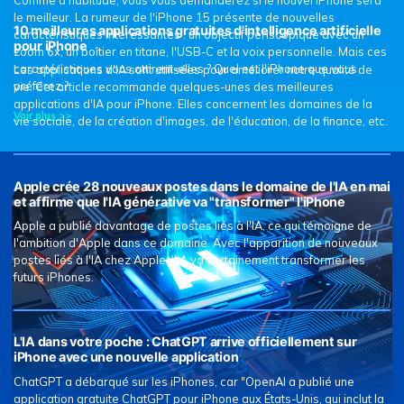
le meilleur. La rumeur de l'iPhone 15 présente de nouvelles
10 meilleures applications gratuites d'intelligence artificielle
caractéristiques intéressantes : un objectif périscopique avec un
pour iPhone
zoom 6x, un boîtier en titane, l'USB-C et la voix personnelle. Mais ces
caractéristiques vous attirent-elles ? Quel est l'iPhone que vous
Les applications d'IA sont utilisées pour améliorer notre qualité de
préférez ?
vie. Cet article recommande quelques-unes des meilleures
applications d'IA pour iPhone. Elles concernent les domaines de la
Voir plus >>
vie sociale, de la création d'images, de l'éducation, de la finance, etc.
Apple crée 28 nouveaux postes dans le domaine de l'IA en mai
et affirme que l'IA générative va "transformer" l'iPhone
Apple a publié davantage de postes liés à l'IA, ce qui témoigne de
l'ambition d'Apple dans ce domaine. Avec l'apparition de nouveaux
postes liés à l'IA chez Apple, l'IA va certainement transformer les
futurs iPhones.
L'IA dans votre poche : ChatGPT arrive officiellement sur
iPhone avec une nouvelle application
ChatGPT a débarqué sur les iPhones, car "OpenAI a publié une
application gratuite ChatGPT pour iPhone aux États-Unis, qui inclut la