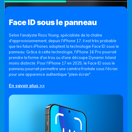
Face ID sous le panneau
Selon l'analyste Ross Young, spécialiste de la chaîne
d'approvisionnement, depuis l'iPhone 17, il est très probable
que les futurs iPhones adoptent la technologie Face ID sous le
panneau. Grâce à cette technologie, l'iPhone 16 Pro pourrait
prendre la forme d'un trou ou d'une découpe Dynamic Island
moins distincte. Pour l'iPhone 17 en 2025, le Face ID sous le
panneau pourrait permettre une caméra frontale sous l'écran
pour une apparence authentique "plein écran".
iPhone 14 vs iPhone 15 : Acheter maintenant ou
En savoir plus >>
attendre ?
Comme pour tout choix dans la vie, certains facteurs déterminent les
décisions, tels que le mode de vie, les préférences et le budget.
Dans cet article, avec cette comparaison côte à côte des deux
appareils, vous pourrez décider d'acheter l'iPhone 14 maintenant ou
d'attendre l'iPhone 15.