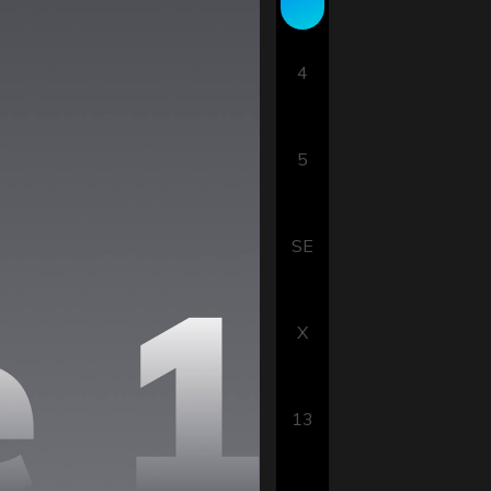
4
5
SE
X
13