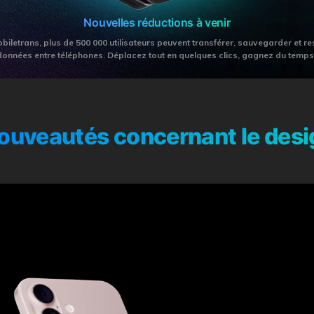
Voir tous les produits
Téléchargement Gratuit
Téléchargement Gratuit
Nouvelles réductions à venir
biletrans, plus de 500 000 utilisateurs peuvent transférer, sauvegarder et re
données entre téléphones. Déplacez tout en quelques clics, gagnez du temps 
nouveautés concernant le desig