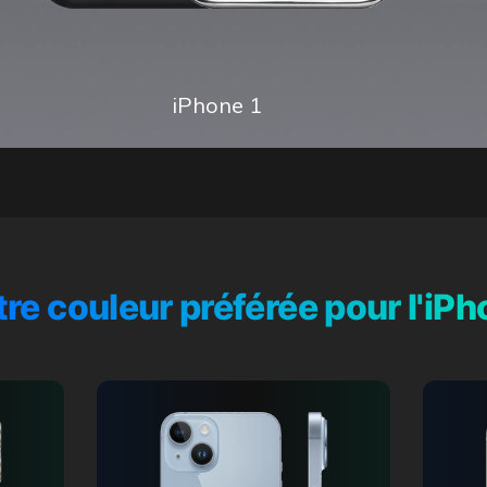
iPhone 1
re couleur préférée pour l'iP