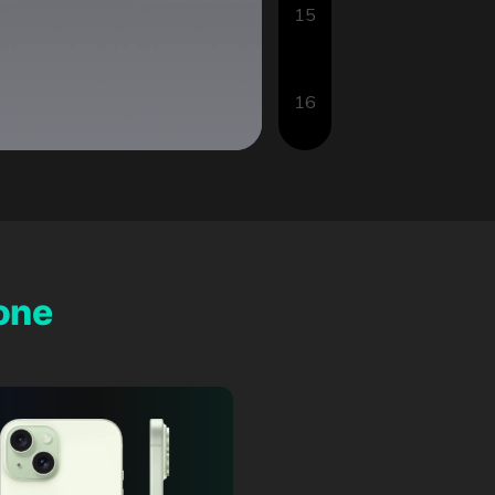
15
16
hone