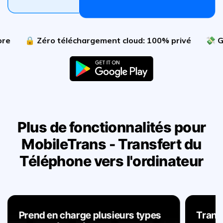
éro téléchargement cloud: 100% privé
💸 Garantie de
Plus de fonctionnalités pour
MobileTrans - Transfert du
Téléphone vers l'ordinateur
Prend en charge plusieurs types
Trans