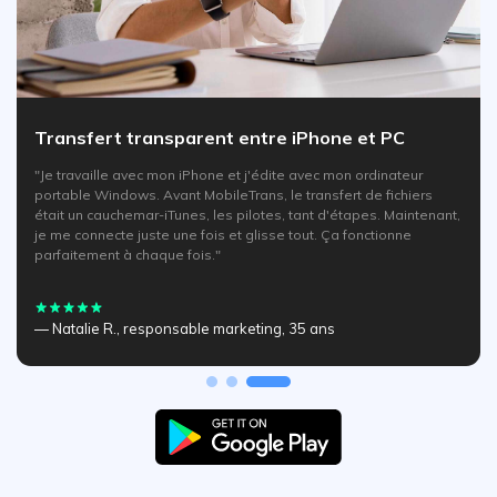
Transfert transparent entre iPhone et PC
"Je travaille avec mon iPhone et j'édite avec mon ordinateur
portable Windows. Avant MobileTrans, le transfert de fichiers
était un cauchemar-iTunes, les pilotes, tant d'étapes. Maintenant,
je me connecte juste une fois et glisse tout. Ça fonctionne
parfaitement à chaque fois."
— Natalie R., responsable marketing, 35 ans