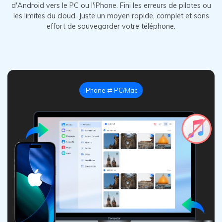
d'Android vers le PC ou l'iPhone. Fini les erreurs de pilotes ou
les limites du cloud.
Juste un moyen rapide, complet et sans
effort de sauvegarder votre téléphone.
Android ⇄ PC/Mac
Android ⇄ PC/Mac
iPhone ⇄ PC/Mac
iPhone ⇄ PC/Mac