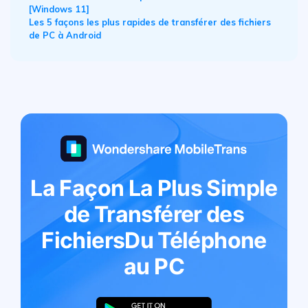
[Windows 11]
Les 5 façons les plus rapides de transférer des fichiers
de PC à Android
La Façon La Plus Simple
de Transférer des
Fichiers
Du Téléphone
au PC