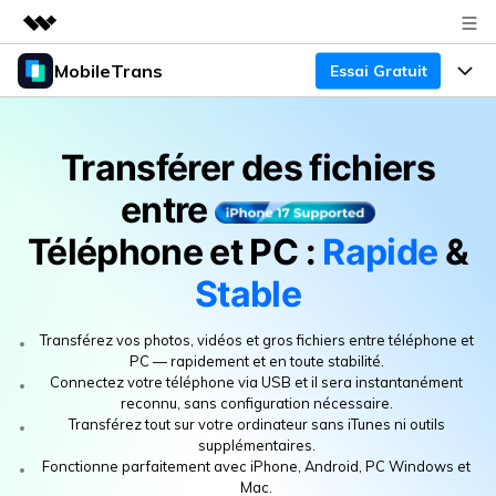
MobileTrans
Essai Gratuit
Produits phares
Créativité numérique et IA
Produits
Business
Utilité
Transférer des fichiers
Aperçu
Bureau
Fonctionnalités
À propos
entre
Solutions
Mobile
Fonctionnalités
Actualités
Ressources
Téléphone et PC :
Rapide
&
Solutions
Stable
Transfert de Données Téléphone
Boutique
Prix
Sauvegarde & Restauration
Transférez vos photos, vidéos et gros fichiers entre téléphone et
Tarifs pour Windows
Support
Centre d'aide
PC — rapidement et en toute stabilité.
Gestionnaire WhatsApp
Connectez votre téléphone via USB et il sera instantanément
Tarifs pour Mac
reconnu, sans configuration nécessaire.
TÉLÉCHARGER
Concours & Événements
Transfert d'autres Applications
Tarifs pour App
Transférez tout sur votre ordinateur sans iTunes ni outils
supplémentaires.
Tutoriel
Plan Business
Fonctionne parfaitement avec iPhone, Android, PC Windows et
Mac.
Assistance