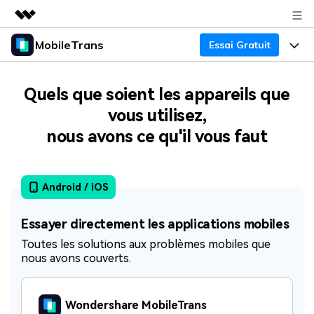
MobileTrans
Essai Gratuit
Produits phares
Créativité numérique et IA
Business
Produits
Quels que soient les appareils que
Utilité
Aperçu
vous utilisez,
Bureau
À propos
Fonctionnalités
Solutions
nous avons ce qu'il vous faut
Mobile
Actualités
Fonctionnalités
Ressources
Boutique
Solutions
Android / iOS
Transfert de Données Téléphone
Prix
Support
Essayer directement les applications mobiles
Sauvegarde & Restauration
Tarifs pour Windows
Centre d'aide
Toutes les solutions aux problèmes mobiles que
nous avons couverts.
Gestionnaire WhatsApp
Tarifs pour Mac
Concours & Événements
Transfert d'autres Applications
Tarifs pour App
Wondershare MobileTrans
Tutoriel