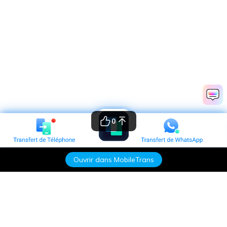
0
Ouvrir dans MobileTrans
Produits phares
Wondershare