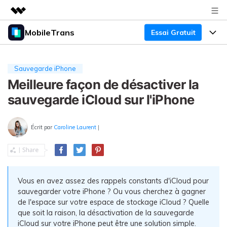
MobileTrans
Essai Gratuit
Produits phares
Créativité numérique et IA
Produits
Business
Utilité
Sauvegarde iPhone
Aperçu
Bureau
Meilleure façon de désactiver la
Fonctionnalités
À propos
Solutions
sauvegarde iCloud sur l'iPhone
Mobile
Fonctionnalités
Actualités
Ressources
Solutions
Écrit par
Caroline Laurent
|
Transfert de Données Téléphone
Boutique
Prix
Sauvegarde & Restauration
Tarifs pour Windows
Support
Centre d'aide
Gestionnaire WhatsApp
Tarifs pour Mac
Vous en avez assez des rappels constants d'iCloud pour
TÉLÉCHARGER
Concours & Événements
sauvegarder votre iPhone ? Ou vous cherchez à gagner
Transfert d'autres Applications
Tarifs pour App
de l'espace sur votre espace de stockage iCloud ? Quelle
Tutoriel
Plan Business
que soit la raison, la désactivation de la sauvegarde
iCloud sur votre iPhone peut être une solution simple.
Assistance