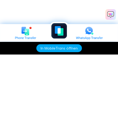
In MobileTrans öffnen
Hero Produkte
Wondershare
KI entdecken