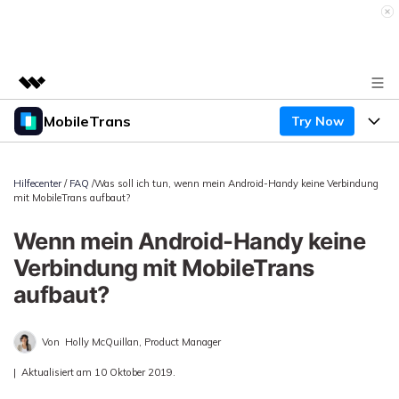
MobileTrans
Try Now
Top-Produkte
KI-gestützte digitale Kreativität
Produkte
Business
Dienstprogramme
Hilfecenter
/
FAQ
/Was soll ich tun, wenn mein Android-Handy keine Verbindung
mit MobileTrans aufbaut?
Überblick
Desktop
Funktionen
Über uns
Lösungen
Wenn mein Android-Handy keine
Mobile
Funktionen
Presseraum
Ressourcen
Verbindung mit MobileTrans
Lösungen
aufbaut?
Handydatenübertragung
Shop
Preise
Handy-Backup & Wiederherstellung
Preise für Windows
Von
Holly McQuillan, Product Manager
Support
Lernen & Unterstützung
WhatsApp Manager
Preise für Mac
|
Aktualisiert am 10 Oktober 2019.
Wettbewerbe & Events