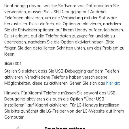
Übertragung anderer Apps
Preise für die App
Suche
Unabhängig davon, welche Software von Drittanbietern Sie
Lernen
verwenden, müssen Sie USB-Debugging auf Android-
Geschäftsplan
Herunterladen
Telefonen aktivieren, um eine Verbindung mit der Software
Hilfe erhalten
WEITERE THEMEN ERKUNDEN
Bildungsplan
herzustellen. Es ist einfach, die Option zu aktivieren, nachdem
Sie die Entwickleroptionen auf Ihrem Handy aufgerufen haben.
Es ist erlaubt, auf die Telefondaten zuzugreifen und sie zu
übertragen, nachdem Sie die Option aktiviert haben. Bitte
folgen Sie den detaillierten Schritten unten, um das Problem zu
lösen.
Schritt 1
Stellen Sie sicher, dass Sie USB-Debugging auf dem Telefon
aktivieren. Verschiedene Telefone haben verschiedene
Möglichkeiten, diese zu aktivieren. Sehen Sie sich das
hier an
:
Hinweis: Für Xiaomi-Telefone müssen Sie sowohl das USB-
Debugging aktivieren als auch die Option "Über USB
installieren" auf Xiaomi aktivieren. Für LG-Handys installieren
Sie bitte zunächst die LG-Treiber von der LG-Website auf Ihrem
Computer.