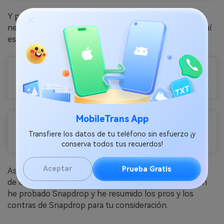
Y para algunos usuarios, sólo tienen comentarios
negativos ya que Snapdrop no funcionó para ellos, aquí
están algunos de los comentarios.
MobileTrans App
Transfiere los datos de tu teléfono sin esfuerzo ¡y
conserva todos tus recuerdos!
Aceptar
Prueba Gratis
Así, los comentarios de los usuarios muestran algunas
de las capacidades y debilidades de Snapdrop. También
he probado Snapdrop y he resumido los pros y los
contras de Snapdrop para tu consideración.