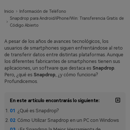
WhatsApp.
Inicio
Información de Teléfono
Snapdrop para Android/iPhone/Win: Transferencia Gratis de
Transferencia de Datos de un
Código Abierto
Celular a Otro
Transfiere contactos, fotos, música,
A pesar de los años de avances tecnológicos, los
videos, SMS y otros tipos de
usuarios de smartphones siguen enfrentándose al reto
archivos de un teléfono a otro y a la
de transferir datos entre distintas plataformas. Aunque
PC.
los diferentes fabricantes de smartphones tienen sus
aplicaciones, un software que destaca es
Snapdrop
.
Pero, ¿qué es
Snapdrop
, ¿y cómo funciona?
Apps
Profundicemos.
Mutsapper (Alias: Wutsapper)
En este artículo encontrarás lo siguiente:
Transfiere datos de WhatsApp y
WhatsApp Business sin restablecer los
¿Qué es Snapdrop?
valores de fábrica.
Cómo Utilizar Snapdrop en un PC con Windows
¿Es Snapdrop la Mejor Herramienta de