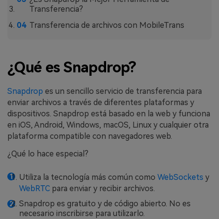
MobileTrans App
Transferencia?
Transfiere datos del teléfono, de
Transferencia de archivos con MobileTrans
WhatsApp y archivos entre dispositivos
iOS y Android.
Welastseen
¿Qué es Snapdrop?
WeLastseen te tiene al tanto de todo
en WhatsApp.
Snapdrop
es un sencillo servicio de transferencia para
enviar archivos a través de diferentes plataformas y
dispositivos. Snapdrop está basado en la web y funciona
en iOS, Android, Windows, macOS, Linux y cualquier otra
plataforma compatible con navegadores web.
¿Qué lo hace especial?
Utiliza la tecnología más común como
WebSockets
y
WebRTC
para enviar y recibir archivos.
Snapdrop es gratuito y de código abierto. No es
necesario inscribirse para utilizarlo.