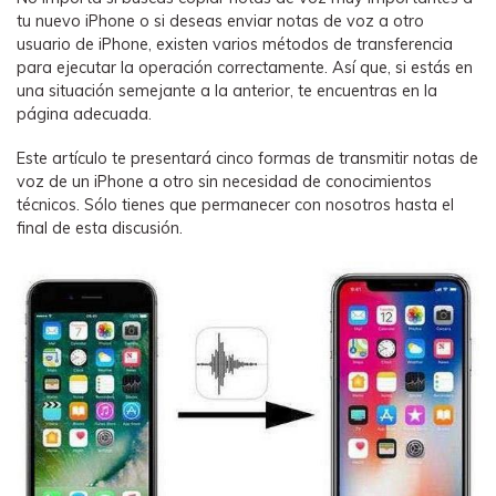
WhatsApp.
tu nuevo iPhone o si deseas enviar notas de voz a otro
usuario de iPhone, existen varios métodos de transferencia
para ejecutar la operación correctamente. Así que, si estás en
Transferencia de Datos de un
una situación semejante a la anterior, te encuentras en la
Celular a Otro
página adecuada.
Transfiere contactos, fotos, música,
Este artículo te presentará cinco formas de transmitir notas de
videos, SMS y otros tipos de
voz de un iPhone a otro sin necesidad de conocimientos
archivos de un teléfono a otro y a la
técnicos. Sólo tienes que permanecer con nosotros hasta el
PC.
final de esta discusión.
Apps
Mutsapper (Alias: Wutsapper)
Transfiere datos de WhatsApp y
WhatsApp Business sin restablecer los
valores de fábrica.