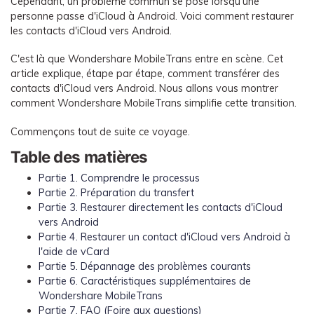
Cependant, un problème commun se pose lorsqu'une
EXPLOREZ PLUS DE SUJETS
Plan Éducation
personne passe d'iCloud à Android. Voici comment restaurer
les contacts d'iCloud vers Android.
C'est là que Wondershare MobileTrans entre en scène. Cet
article explique, étape par étape, comment transférer des
contacts d'iCloud vers Android. Nous allons vous montrer
comment Wondershare MobileTrans simplifie cette transition.
Commençons tout de suite ce voyage.
Table des matières
Partie 1. Comprendre le processus
Partie 2. Préparation du transfert
Partie 3. Restaurer directement les contacts d'iCloud
vers Android
Partie 4. Restaurer un contact d'iCloud vers Android à
l'aide de vCard
Partie 5. Dépannage des problèmes courants
Partie 6. Caractéristiques supplémentaires de
Wondershare MobileTrans
Partie 7. FAQ (Foire aux questions)