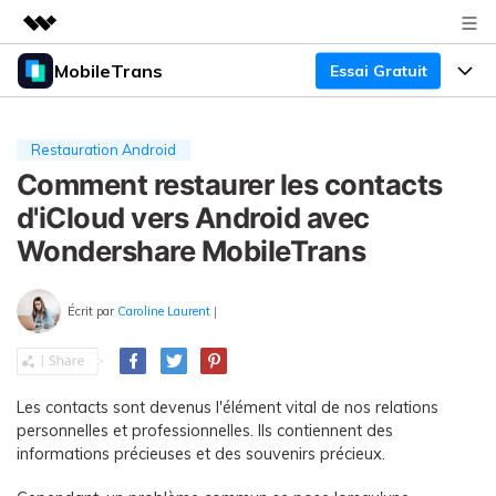
MobileTrans
Essai Gratuit
Produits phares
Créativité numérique et IA
Produits
Business
Utilité
Restauration Android
Aperçu
Bureau
Comment restaurer les contacts
Fonctionnalités
À propos
Solutions
d'iCloud vers Android avec
Mobile
Fonctionnalités
Actualités
Ressources
Wondershare MobileTrans
Solutions
Transfert de Données Téléphone
Boutique
Prix
Écrit par
Caroline Laurent
|
Sauvegarde & Restauration
Tarifs pour Windows
Support
Centre d'aide
Gestionnaire WhatsApp
Tarifs pour Mac
TÉLÉCHARGER
Concours & Événements
Les contacts sont devenus l'élément vital de nos relations
Transfert d'autres Applications
Tarifs pour App
personnelles et professionnelles. Ils contiennent des
Tutoriel
informations précieuses et des souvenirs précieux.
Plan Business
Assistance