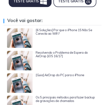
TESTE GRÁTIS
TESTE GRÁTIS
Você vai gostar:
[6 Soluções] Por que o iPhone 15 Não Se
Conecta ao WiFi?
Resolvendo o Problema de Espera do
AirDrop [iOS 16/17]
[Guia] AirDrop do PC para o iPhone
Os 5 principais métodos para fazer backup
de gravações de chamadas