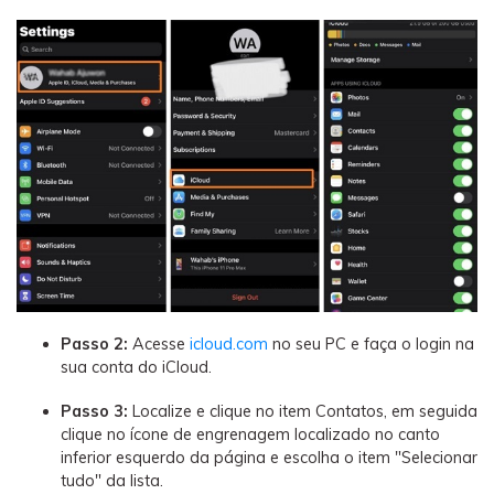
Passo 2:
Acesse
icloud.com
no seu PC e faça o login na
sua conta do iCloud.
Passo 3:
Localize e clique no item Contatos, em seguida
clique no ícone de engrenagem localizado no canto
inferior esquerdo da página e escolha o item "Selecionar
tudo" da lista.