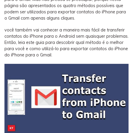
Backup e restauração
página são apresentados os quatro métodos possíveis que
Fazer backup de até 18 tipos de dados e dados do
podem ser utilizados para exportar contatos do iPhone para
WhatsApp para o computador. E restaurar
o Gmail com apenas alguns cliques.
backups facilmente.
você também vai conhecer a maneira mais fácil de transferir
contatos do iPhone para o Android sem quaisquer problemas.
Recuperar visulização única de WhatsApp
Então, leia este guia para descobrir qual método é o melhor
Recupere todas as mídias de visulização única do
para você e como utilizá-lo para exportar contatos do iPhone
do iPhone para o Gmail.
WhatsApp — fotos, vídeos e mensagens de voz.
App
Mutsapper
Transferir dados do WhatsApp e WhatsApp
Business sem redefinição de fábrica.
MobileTrans App