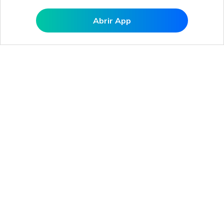
Abrir App
Abrir MobileTrans APP
Produtos Maravilhosos
Wondershare
Explore IA
Centro de Ajuda