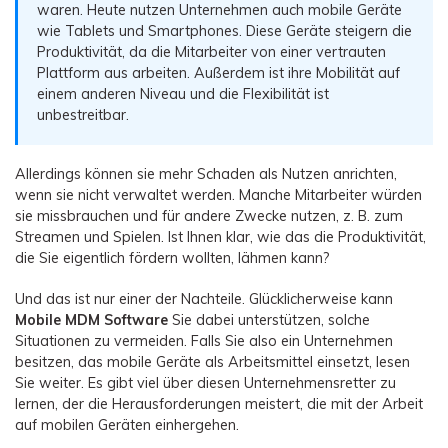
Übertragung anderer Apps
Preise für die App
Suche
waren. Heute nutzen Unternehmen auch mobile Geräte
Lernen
wie Tablets und Smartphones. Diese Geräte steigern die
Geschäftsplan
Produktivität, da die Mitarbeiter von einer vertrauten
Herunterladen
Hilfe erhalten
Plattform aus arbeiten. Außerdem ist ihre Mobilität auf
WEITERE THEMEN ERKUNDEN
Bildungsplan
einem anderen Niveau und die Flexibilität ist
unbestreitbar.
Allerdings können sie mehr Schaden als Nutzen anrichten,
wenn sie nicht verwaltet werden. Manche Mitarbeiter würden
sie missbrauchen und für andere Zwecke nutzen, z. B. zum
Streamen und Spielen. Ist Ihnen klar, wie das die Produktivität,
die Sie eigentlich fördern wollten, lähmen kann?
Und das ist nur einer der Nachteile. Glücklicherweise kann
Mobile MDM Software
Sie dabei unterstützen, solche
Situationen zu vermeiden. Falls Sie also ein Unternehmen
besitzen, das mobile Geräte als Arbeitsmittel einsetzt, lesen
Sie weiter. Es gibt viel über diesen Unternehmensretter zu
lernen, der die Herausforderungen meistert, die mit der Arbeit
auf mobilen Geräten einhergehen.