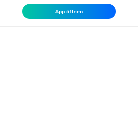
App öffnen
In MobileTrans öffnen
Hero Produkte
Wondershare
KI entdecken
Hilfe-Center