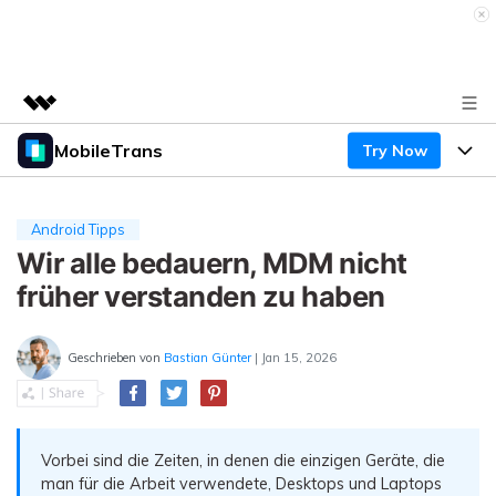
MobileTrans
Try Now
Top-Produkte
KI-gestützte digitale Kreativität
Produkte
Business
Dienstprogramme
Android Tipps
Überblick
Desktop
Wir alle bedauern, MDM nicht
Funktionen
Über uns
Lösungen
früher verstanden zu haben
Mobile
Funktionen
Presseraum
Ressourcen
Lösungen
Geschrieben von
Bastian Günter
| Jan 15, 2026
Handydatenübertragung
Shop
Preise
Handy-Backup & Wiederherstellung
Preise für Windows
Support
Lernen & Unterstützung
WhatsApp Manager
Vorbei sind die Zeiten, in denen die einzigen Geräte, die
Preise für Mac
man für die Arbeit verwendete, Desktops und Laptops
Wettbewerbe & Events