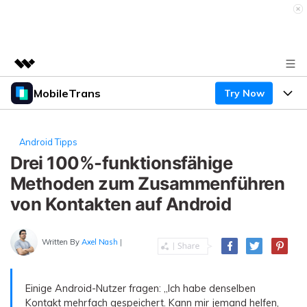
MobileTrans
Try Now
Top-Produkte
KI-gestützte digitale Kreativität
Produkte
Business
Dienstprogramme
Android Tipps
Überblick
Desktop
Drei 100%-funktionsfähige
Funktionen
Über uns
Lösungen
Methoden zum Zusammenführen
Mobile
Funktionen
Presseraum
Ressourcen
von Kontakten auf Android
Lösungen
Handydatenübertragung
Shop
Preise
Written By
Axel Nash
|
Handy-Backup & Wiederherstellung
Preise für Windows
Support
Lernen & Unterstützung
WhatsApp Manager
Preise für Mac
Einige Android-Nutzer fragen: „Ich habe denselben
Wettbewerbe & Events
Kontakt mehrfach gespeichert. Kann mir jemand helfen,