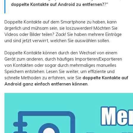
Übertragung anderer Apps
Preise für die App
Suche
doppelte Kontakte auf Android zu entfernen?
?"
Lernen
Geschäftsplan
Herunterladen
Hilfe erhalten
Doppelte Kontakte auf dem Smartphone zu haben, kann
WEITERE THEMEN ERKUNDEN
Bildungsplan
ärgerlich und mühsam sein, sie loszuwerden! Möchten Sie
Videos oder Bilder teilen? Zack! Sie haben mehrere Einträge
und sind jetzt verwirrt, welchen Sie auswählen sollen.
Doppelte Kontakte können durch den Wechsel von einem
Gerät zum anderen, durch häufiges Importieren/Exportieren
von Kontakten oder sogar durch mehrmaliges manuelles
Speichern entstehen. Lesen Sie weiter, um effiziente und
schnelle Methoden zu erfahren, wie Sie
doppelte Kontakte auf
Android ganz einfach entfernen können
.