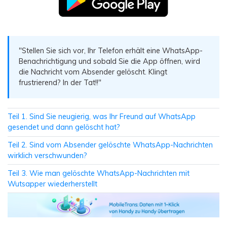
Übertragung anderer Apps
Preise für die App
Suche
Lernen
Geschäftsplan
Herunterladen
Hilfe erhalten
WEITERE THEMEN ERKUNDEN
Bildungsplan
"Stellen Sie sich vor, Ihr Telefon erhält eine WhatsApp-
Benachrichtigung und sobald Sie die App öffnen, wird
die Nachricht vom Absender gelöscht. Klingt
frustrierend? In der Tat!!"
Teil 1. Sind Sie neugierig, was Ihr Freund auf WhatsApp
gesendet und dann gelöscht hat?
Teil 2. Sind vom Absender gelöschte WhatsApp-Nachrichten
wirklich verschwunden?
Teil 3. Wie man gelöschte WhatsApp-Nachrichten mit
Wutsapper wiederherstellt