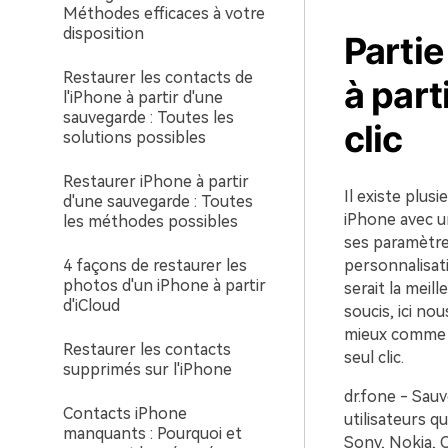
Méthodes efficaces à votre
disposition
Parti
Restaurer les contacts de
à part
l'iPhone à partir d'une
sauvegarde : Toutes les
clic
solutions possibles
Restaurer iPhone à partir
Il existe plus
d'une sauvegarde : Toutes
iPhone avec un
les méthodes possibles
ses paramètres
4 façons de restaurer les
personnalisat
photos d'un iPhone à partir
serait la meil
d'iCloud
soucis, ici no
mieux comme o
Restaurer les contacts
seul clic.
supprimés sur l'iPhone
dr.fone - Sau
Contacts iPhone
utilisateurs q
manquants : Pourquoi et
Sony, Nokia, 