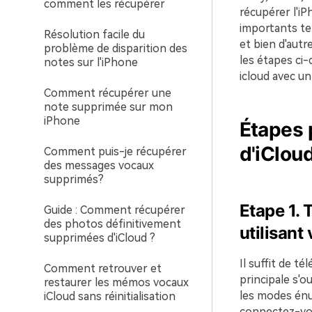
comment les récupérer
récupérer l'iP
importants tel
Résolution facile du
et bien d'aut
problème de disparition des
les étapes ci
notes sur l'iPhone
icloud avec un 
Comment récupérer une
note supprimée sur mon
iPhone
Étapes p
d'iClou
Comment puis-je récupérer
des messages vocaux
supprimés?
Etape 1.
T
Guide : Comment récupérer
des photos définitivement
utilisant
supprimées d'iCloud ?
Il suffit de t
Comment retrouver et
principale s'o
restaurer les mémos vocaux
les modes énum
iCloud sans réinitialisation
connectez-vou