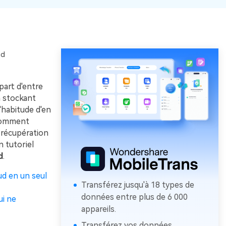
ud
part d'entre
n stockant
'habitude d'en
 comment
a récupération
 tutoriel
d
.
ud en un seul
Transférez jusqu'à 18 types de
données entre plus de 6 000
ui ne
appareils.
Transférez vos données