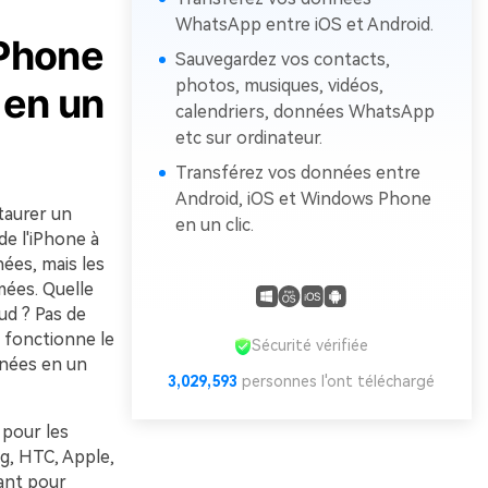
WhatsApp entre iOS et Android.
iPhone
Sauvegardez vos contacts,
photos, musiques, vidéos,
 en un
calendriers, données WhatsApp
etc sur ordinateur.
Transférez vos données entre
Android, iOS et Windows Phone
taurer un
en un clic.
de l'iPhone à
ées, mais les
mées. Quelle
oud ? Pas de
 fonctionne le
Sécurité vérifiée
nnées en un
3,029,593
personnes l'ont téléchargé
 pour les
ng, HTC, Apple,
ant pour