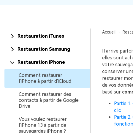
Accueil
Rest
Restauration iTunes
Restauration Samsung
Il arrive parf
elles sont ach
Restauration iPhone
votre sauvegar
conserver un
Comment restaurer
restaurer mon 
l'iPhone à partir d'iCloud
de vos donnée
basé sur
comm
Comment restaurer des
contacts à partir de Google
Partie 1
Drive
clic
Partie 2.
Vous voulez restaurer
fonctio
l'iPhone 13 à partir de
sauvegardes iPhone？