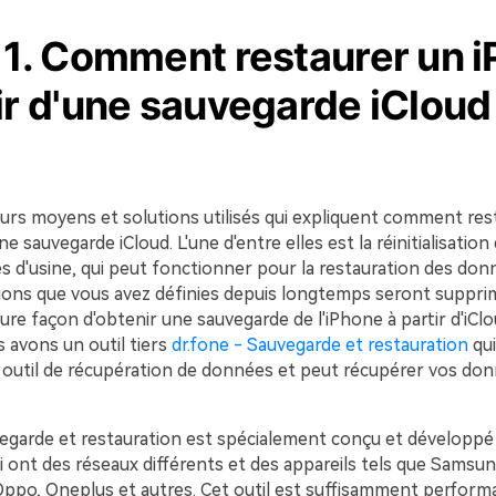
e 1. Comment restaurer un 
ir d'une sauvegarde iCloud
ieurs moyens et solutions utilisés qui expliquent comment res
e sauvegarde iCloud. L'une d'entre elles est la réinitialisation 
 d'usine, qui peut fonctionner pour la restauration des donn
ions que vous avez définies depuis longtemps seront suppri
leure façon d'obtenir une sauvegarde de l'iPhone à partir d'iCl
us avons un outil tiers
dr.fone - Sauvegarde et restauration
qui
util de récupération de données et peut récupérer vos do
vegarde et restauration est spécialement conçu et développé
ui ont des réseaux différents et des appareils tels que Samsu
Oppo, Oneplus et autres. Cet outil est suffisamment perform