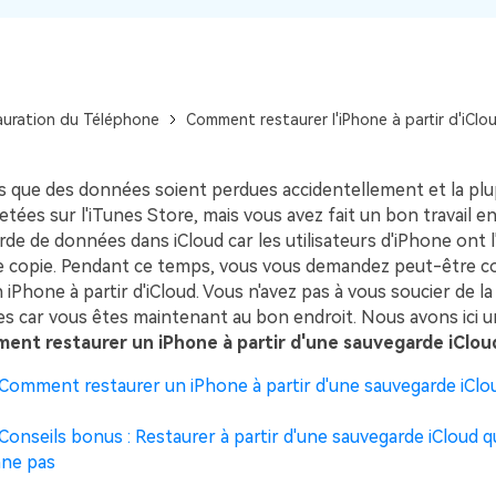
Voir tous les produits
Téléchargement Gratuit
Téléchargement Gratuit
auration du Téléphone
Comment restaurer l'iPhone à partir d'iClo
ois que des données soient perdues accidentellement et la plu
etées sur l'iTunes Store, mais vous avez fait un bon travail e
de de données dans iCloud car les utilisateurs d'iPhone ont l
e copie. Pendant ce temps, vous vous demandez peut-être
iPhone à partir d'iCloud. Vous n'avez pas à vous soucier de l
s car vous êtes maintenant au bon endroit. Nous avons ici un
ent restaurer un iPhone à partir d'une sauvegarde iClou
. Comment restaurer un iPhone à partir d'une sauvegarde iClo
 Conseils bonus : Restaurer à partir d'une sauvegarde iCloud q
nne pas