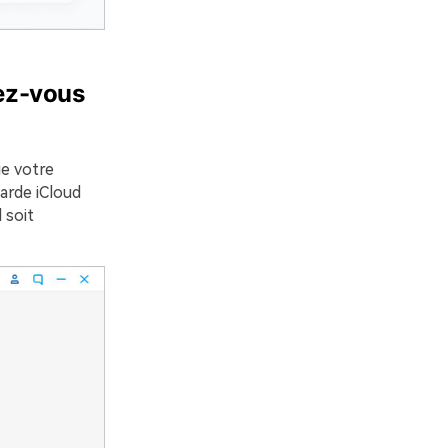
rez-vous
ue votre
garde iCloud
 soit