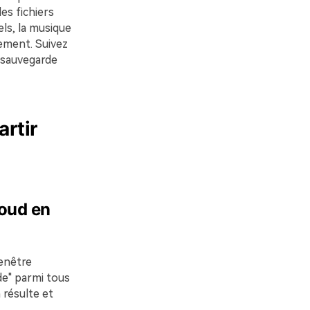
es fichiers
els, la musique
lement. Suivez
 sauvegarde
artir
loud en
fenêtre
rde" parmi tous
 résulte et