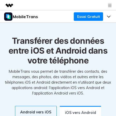
MobileTrans
Essai Gratuit
Produits phares
Créativité numérique et IA
Produits
Business
Utilité
Transférer des données
Aperçu
Bureau
Fonctionnalités
À propos
Solutions
entre iOS et Android dans
Mobile
Fonctionnalités
Actualités
Ressources
votre téléphone
Solutions
Transfert de Données Téléphone
Boutique
Prix
MobileTrans vous permet de transférer des contacts, des
messages, des photos, des vidéos et autres entre les
Sauvegarde & Restauration
Tarifs pour Windows
Support
téléphones iOS et Android directement en n'utilisant que deux
Centre d'aide
applications android: l'application iOS vers Android et
Gestionnaire WhatsApp
Tarifs pour Mac
l'application Android vers iOS.
TÉLÉCHARGER
Concours & Événements
Transfert d'autres Applications
Tarifs pour App
Tutoriel
Plan Business
Android vers iOS
iOS vers Android
Assistance