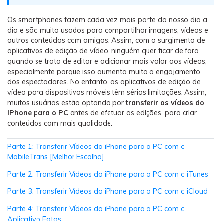
Backup e restauração
Fazer backup de até 18 tipos de dados e dados do
Os smartphones fazem cada vez mais parte do nosso dia a
WhatsApp para o computador. E restaurar
dia e são muito usados para compartilhar imagens, vídeos e
backups facilmente.
outros conteúdos com amigos. Assim, com o surgimento de
aplicativos de edição de vídeo, ninguém quer ficar de fora
quando se trata de editar e adicionar mais valor aos vídeos,
Recuperar visulização única de WhatsApp
especialmente porque isso aumenta muito o engajamento
Recupere todas as mídias de visulização única do
dos espectadores. No entanto, os aplicativos de edição de
WhatsApp — fotos, vídeos e mensagens de voz.
vídeo para dispositivos móveis têm sérias limitações. Assim,
muitos usuários estão optando por
transferir os vídeos do
iPhone para o PC
antes de efetuar as edições, para criar
conteúdos com mais qualidade.
App
Parte 1: Transferir Vídeos do iPhone para o PC com o
Mutsapper
MobileTrans [Melhor Escolha]
Transferir dados do WhatsApp e WhatsApp
Parte 2: Transferir Vídeos do iPhone para o PC com o iTunes
Business sem redefinição de fábrica.
Parte 3: Transferir Vídeos do iPhone para o PC com o iCloud
MobileTrans App
Parte 4: Transferir Vídeos do iPhone para o PC com o
Aplicativo Fotos