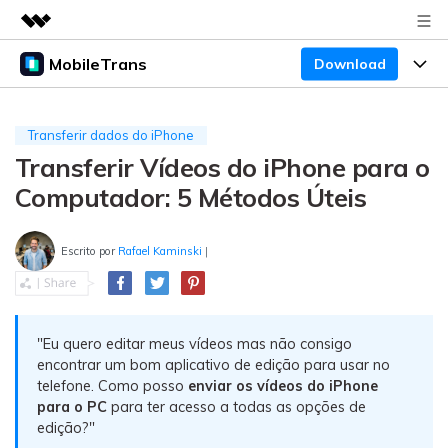
MobileTrans
Download
Produtos em destaque
Criatividade digital com IA generativa
Produtos
Negócios
Utilitários
Transferir dados do iPhone
Visão geral
Transferir Vídeos do iPhone para o
Preços
Sobre nós
Desktop
Soluções
Computador: 5 Métodos Úteis
Sala de imprensa
Centro de apoio
Preços para Windows
Transferência do WhatsApp
Transferir o WhatsApp e o WhatsApp Business
Escrito por
Rafael Kaminski
|
Loja
Blogs
Guia de usuario
Preços para Mac
entre dispositivos Android e iOS.
Temas em Destaque
Suporte
FAQ
Preços para empresas
Transferência de celular
BUSCAR
"Eu quero editar meus vídeos mas não consigo
Temas em Destaque
Transferir mensagens, fotos, vídeos e muito mais
encontrar um bom aplicativo de edição para usar no
Mais suporte
Preços Educacionais
de celular para outro, celular para computador e
Download
telefone. Como posso
enviar os vídeos do iPhone
Temas em Destaque
vice-versa.
para o PC
para ter acesso a todas as opções de
edição?"
Concursos e eventos