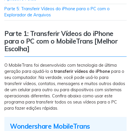
Transferir dados do telefone, dados do
WhatsApp e arquivos entre dispositivos.
Parte 5: Transferir Vídeos do iPhone para o PC com o
Explorador de Arquivos
WeLastseen
Parte 1: Transferir Vídeos do iPhone
O WeLastseen mantém seu WhatsApp conectado
e informado.
para o PC com o MobileTrans [Melhor
Escolha]
O MobileTrans foi desenvolvido com tecnologia de última
geração para ajudá-lo a
transferir vídeos do iPhone
para o
seu computador. Na verdade, você pode usá-lo para
transferir vídeos, contatos, mensagens e muitos outros dados
de um celular para outro ou para dispositivos com sistemas
operacionais diferentes. Confira abaixo como usar este
programa para transferir todos os seus vídeos para o PC
para fazer edições rápidas.
Wondershare MobileTrans