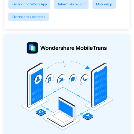
Gerenciar o WhatsApp
Inform. do celular
MobileApp
Gerenciar os contatos