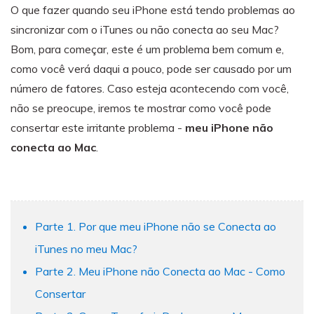
Backup e restauração
O que fazer quando seu iPhone está tendo problemas ao
Fazer backup de até 18 tipos de dados e dados do
sincronizar com o iTunes ou não conecta ao seu Mac?
WhatsApp para o computador. E restaurar
Bom, para começar, este é um problema bem comum e,
backups facilmente.
como você verá daqui a pouco, pode ser causado por um
número de fatores. Caso esteja acontecendo com você,
Recuperar visulização única de WhatsApp
não se preocupe, iremos te mostrar como você pode
Recupere todas as mídias de visulização única do
consertar este irritante problema -
meu iPhone não
WhatsApp — fotos, vídeos e mensagens de voz.
conecta ao Mac
.
App
Mutsapper
Parte 1. Por que meu iPhone não se Conecta ao
Transferir dados do WhatsApp e WhatsApp
iTunes no meu Mac?
Business sem redefinição de fábrica.
Parte 2. Meu iPhone não Conecta ao Mac - Como
Consertar
MobileTrans App