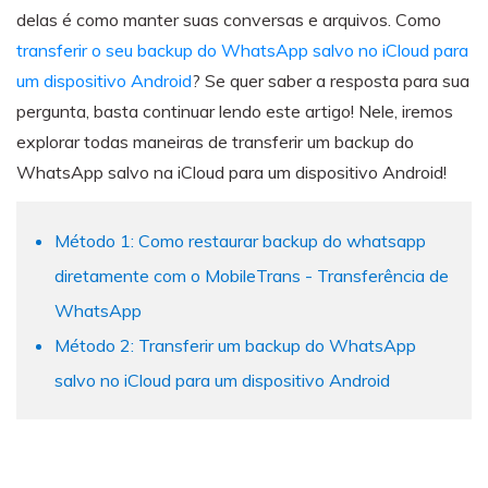
Transferir dados do telefone, dados do
delas é como manter suas conversas e arquivos. Como
WhatsApp e arquivos entre dispositivos.
transferir o seu backup do WhatsApp salvo no iCloud para
um dispositivo Android
? Se quer saber a resposta para sua
WeLastseen
pergunta, basta continuar lendo este artigo! Nele, iremos
O WeLastseen mantém seu WhatsApp conectado
explorar todas maneiras de transferir um backup do
e informado.
WhatsApp salvo na iCloud para um dispositivo Android!
Método 1: Como restaurar backup do whatsapp
diretamente com o MobileTrans - Transferência de
WhatsApp
Método 2: Transferir um backup do WhatsApp
salvo no iCloud para um dispositivo Android