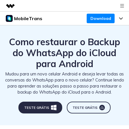
MobileTrans
Download
Produtos em destaque
Criatividade digital com IA generativa
Produtos
Negócios
Utilitários
Como restaurar o Backup
Visão geral
Preços
Sobre nós
Desktop
do WhatsApp do iCloud
Soluções
para Android
Centro de apoio
Preços para Windows
Sala de imprensa
Transferência do WhatsApp
Transferir o WhatsApp e o WhatsApp Business
Mudou para um novo celular Android e deseja levar todas as
Blogs
Guia de usuario
Loja
Preços para Mac
entre dispositivos Android e iOS.
conversas do WhatsApp para o novo celular? Continue lendo
para aprender as soluções passo a passo para restaurar o
Temas em Destaque
Suporte
FAQ
Preços para empresas
backup do WhatsApp do iCloud para o Android.
Transferência de celular
BUSCAR
Temas em Destaque
Transferir mensagens, fotos, vídeos e muito mais
Mais suporte
Preços Educacionais
de celular para outro, celular para computador e
TESTE GRÁTIS
TESTE GRÁTIS
Download
Temas em Destaque
vice-versa.
Concursos e eventos