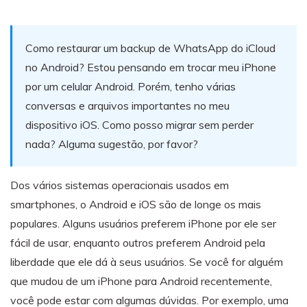
Backup e restauração
Fazer backup de até 18 tipos de dados e dados do
WhatsApp para o computador. E restaurar
Como restaurar um backup de WhatsApp do iCloud
backups facilmente.
no Android? Estou pensando em trocar meu iPhone
por um celular Android. Porém, tenho várias
Recuperar visulização única de WhatsApp
conversas e arquivos importantes no meu
Recupere todas as mídias de visulização única do
dispositivo iOS. Como posso migrar sem perder
WhatsApp — fotos, vídeos e mensagens de voz.
nada? Alguma sugestão, por favor?
App
Dos vários sistemas operacionais usados em
smartphones, o Android e iOS são de longe os mais
Mutsapper
populares. Alguns usuários preferem iPhone por ele ser
Transferir dados do WhatsApp e WhatsApp
fácil de usar, enquanto outros preferem Android pela
Business sem redefinição de fábrica.
liberdade que ele dá à seus usuários. Se você for alguém
que mudou de um iPhone para Android recentemente,
MobileTrans App
você pode estar com algumas dúvidas. Por exemplo, uma