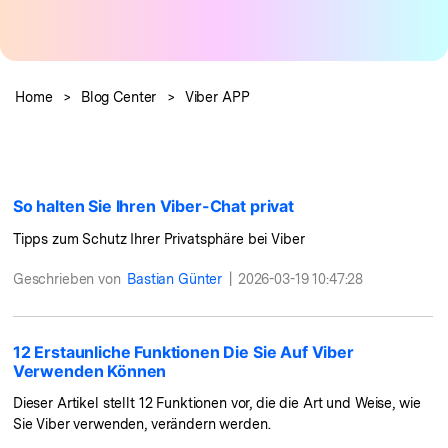
Preise für die App
Übertragung anderer Apps
Suche
Lernen
Geschäftsplan
Herunterladen
Hilfe erhalten
Bildungsplan
WEITERE THEMEN ERKUNDEN
Home
>
Blog Center
>
Viber APP
So halten Sie Ihren Viber-Chat privat
Tipps zum Schutz Ihrer Privatsphäre bei Viber
Geschrieben von
Bastian Günter
|
2026-03-19 10:47:28
12 Erstaunliche Funktionen Die Sie Auf Viber
Verwenden Können
Dieser Artikel stellt 12 Funktionen vor, die die Art und Weise, wie
Sie Viber verwenden, verändern werden.