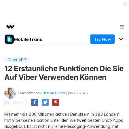
MobileTrans
Try Now
Top-Produkte
KI-gestützte digitale Kreativität
Produkte
Business
Dienstprogramme
Viber APP
Überblick
Desktop
12 Erstaunliche Funktionen Die Sie
Funktionen
Über uns
Lösungen
Auf Viber Verwenden Können
Mobile
Funktionen
Presseraum
Ressourcen
Lösungen
Geschrieben von
Bastian Günter
| Jan 15, 2026
Handydatenübertragung
Shop
Preise
Handy-Backup & Wiederherstellung
Preise für Windows
Support
Lernen & Unterstützung
Mit mehr als 200 Millionen aktiven Benutzern in 193 Ländern
WhatsApp Manager
hat Viber seine Position unter den weltweit besten Chat-Apps
Preise für Mac
Wettbewerbe & Events
ausgebaut. Es ist nicht nur eine Messaging-Anwendung, mit