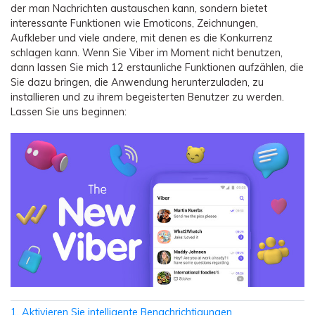
Übertragung anderer Apps
Preise für die App
Suche
der man Nachrichten austauschen kann, sondern bietet
Lernen
interessante Funktionen wie Emoticons, Zeichnungen,
Geschäftsplan
Aufkleber und viele andere, mit denen es die Konkurrenz
Herunterladen
Hilfe erhalten
WEITERE THEMEN ERKUNDEN
schlagen kann. Wenn Sie Viber im Moment nicht benutzen,
Bildungsplan
dann lassen Sie mich 12 erstaunliche Funktionen aufzählen, die
Sie dazu bringen, die Anwendung herunterzuladen, zu
installieren und zu ihrem begeisterten Benutzer zu werden.
Lassen Sie uns beginnen:
1. Aktivieren Sie intelligente Benachrichtigungen