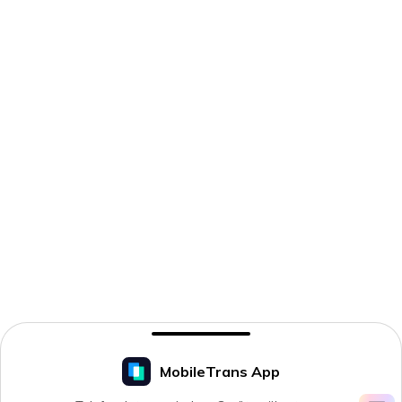
MobileTrans App