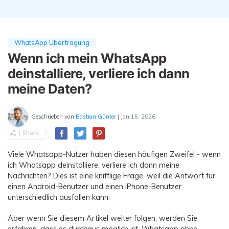
Übertragung anderer Apps
Preise für die App
Suche
Lernen
Geschäftsplan
Herunterladen
Hilfe erhalten
WEITERE THEMEN ERKUNDEN
Bildungsplan
WhatsApp Übertragung
Wenn ich mein WhatsApp
deinstalliere, verliere ich dann
meine Daten?
Geschrieben von
Bastian Günter
| Jan 15, 2026
Viele Whatsapp-Nutzer haben diesen häufigen Zweifel - wenn
ich Whatsapp deinstalliere, verliere ich dann meine
Nachrichten? Dies ist eine knifflige Frage, weil die Antwort für
einen Android-Benutzer und einen iPhone-Benutzer
unterschiedlich ausfallen kann.
Aber wenn Sie diesem Artikel weiter folgen, werden Sie
erfahren, dass es durchaus möglich ist, Whatsapp ohne