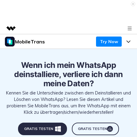
MobileTrans
Try Now
Top-Produkte
KI-gestützte digitale Kreativität
Produkte
Business
Dienstprogramme
Wenn ich mein WhatsApp
Überblick
Desktop
Funktionen
deinstalliere, verliere ich dann
Über uns
Lösungen
meine Daten?
Mobile
Funktionen
Presseraum
Ressourcen
Kennen Sie die Unterschiede zwischen dem Deinstallieren und
Lösungen
Löschen von WhatsApp? Lesen Sie diesen Artikel und
Handydatenübertragung
Shop
Preise
probieren Sie MobileTrans aus, um Ihre WhatsApp mit einem
Klick zu übertragen/sichern/wiederherstellen!
Handy-Backup & Wiederherstellung
Preise für Windows
Support
Lernen & Unterstützung
WhatsApp Manager
Preise für Mac
GRATIS TESTEN
GRATIS TESTEN
Wettbewerbe & Events