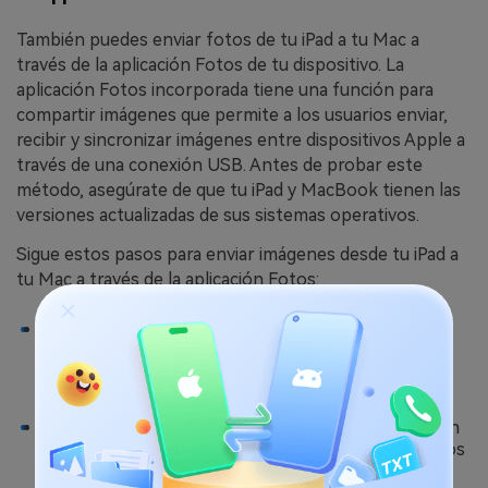
También puedes enviar fotos de tu iPad a tu Mac a
través de la aplicación Fotos de tu dispositivo. La
aplicación Fotos incorporada tiene una función para
compartir imágenes que permite a los usuarios enviar,
recibir y sincronizar imágenes entre dispositivos Apple a
través de una conexión USB. Antes de probar este
método, asegúrate de que tu iPad y MacBook tienen las
versiones actualizadas de sus sistemas operativos.
Sigue estos pasos para enviar imágenes desde tu iPad a
tu Mac a través de la aplicación Fotos:
Nombra tu iPad en el MacBook mediante un cable
USB y espera a que se reconozca el iPad. Debes
desbloquear tu iPad para que el computador pueda
detectarlo.
A continuación, abre la aplicación Fotos y haz clic en
el nombre del dispositivo. Verás una lista de las fotos
y vídeos de tu iPad en el computador.