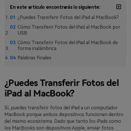
MobileTrans App
En este artículo encontrarás lo siguiente:
Transfiere datos del teléfono, de
WhatsApp y archivos entre dispositivos
¿Puedes Transferir Fotos del iPad al MacBook?
iOS y Android.
Cómo Transferir Fotos del iPad al MacBook por
USB
Welastseen
Cómo Transferir Fotos del iPad al MacBook de
WeLastseen te tiene al tanto de todo
forma inalámbrica
en WhatsApp.
Palabras Finales
¿Puedes Transferir Fotos del
iPad al MacBook?
Sí, puedes transferir fotos del iPad a un computador
MacBook porque ambos dispositivos funcionan dentro
del mismo ecosistema. Dado que tanto los iPads como
los MacBooks son dispositivos Apple, enviar fotos