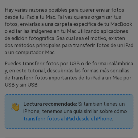
WhatsApp.
Hay varias razones posibles para querer enviar fotos
desde tu iPad a tu Mac. Tal vez quieras organizar tus
Transferencia de Datos de un
fotos, enviarlas a una carpeta específica de tu MacBook
Celular a Otro
o editar las imágenes en tu Mac utilizando aplicaciones
de edición fotográfica. Sea cual sea el motivo, existen
Transfiere contactos, fotos, música,
dos métodos principales para transferir fotos de un iPad
videos, SMS y otros tipos de
archivos de un teléfono a otro y a la
a un computador Mac.
PC.
Puedes transferir fotos por USB o de forma inalámbrica
y, en este tutorial, descubrirás las formas más sencillas
de transferir fotos importantes de tu iPad a un Mac por
Apps
USB y sin USB.
Mutsapper (Alias: Wutsapper)
Lectura recomendada:
Si también tienes un
Transfiere datos de WhatsApp y
iPhone, tenemos una guía similar sobre cómo
WhatsApp Business sin restablecer los
transferir fotos al iPad desde el iPhone
.
valores de fábrica.