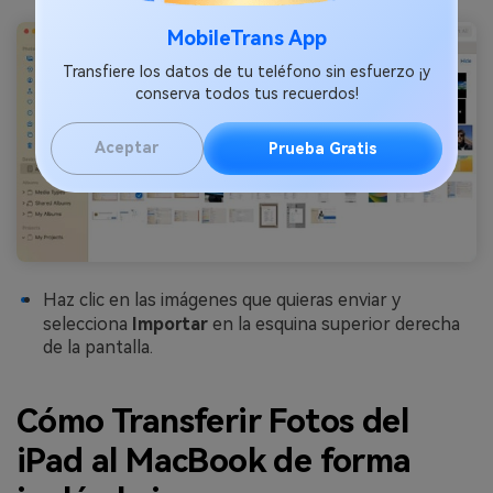
MobileTrans App
Transfiere los datos de tu teléfono sin esfuerzo ¡y
conserva todos tus recuerdos!
Aceptar
Prueba Gratis
Haz clic en las imágenes que quieras enviar y
selecciona
Importar
en la esquina superior derecha
de la pantalla.
Cómo Transferir Fotos del
iPad al MacBook de forma