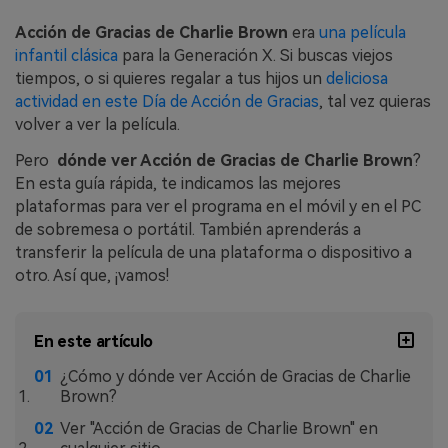
WhatsApp.
Acción de Gracias de Charlie Brown
era
una película
infantil clásica
para la Generación X. Si buscas viejos
Transferencia de Datos de un
tiempos, o si quieres regalar a tus hijos un
deliciosa
Celular a Otro
actividad en este Día de Acción de Gracias
, tal vez quieras
volver a ver la película.
Transfiere contactos, fotos, música,
videos, SMS y otros tipos de
Pero
dónde ver Acción de Gracias de Charlie Brown
?
archivos de un teléfono a otro y a la
En esta guía rápida, te indicamos las mejores
PC.
plataformas para ver el programa en el móvil y en el PC
de sobremesa o portátil. También aprenderás a
transferir la película de una plataforma o dispositivo a
Apps
otro. Así que, ¡vamos!
Mutsapper (Alias: Wutsapper)
En este artículo
Transfiere datos de WhatsApp y
WhatsApp Business sin restablecer los
¿Cómo y dónde ver Acción de Gracias de Charlie
valores de fábrica.
Brown?
Ver "Acción de Gracias de Charlie Brown" en