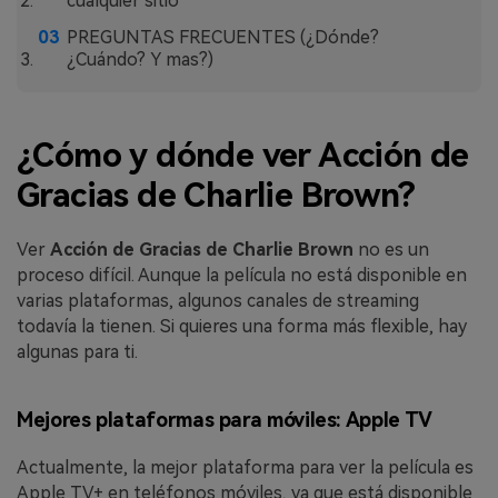
MobileTrans App
cualquier sitio
Transfiere datos del teléfono, de
PREGUNTAS FRECUENTES (¿Dónde?
¿Cuándo? Y mas?)
WhatsApp y archivos entre dispositivos
iOS y Android.
Welastseen
¿Cómo y dónde ver Acción de
WeLastseen te tiene al tanto de todo
Gracias de Charlie Brown?
en WhatsApp.
Ver
Acción de Gracias de Charlie Brown
no es un
proceso difícil. Aunque la película no está disponible en
varias plataformas, algunos canales de streaming
todavía la tienen. Si quieres una forma más flexible, hay
algunas para ti.
Mejores plataformas para móviles: Apple TV
Actualmente, la mejor plataforma para ver la película es
Apple TV+ en teléfonos móviles, ya que está disponible