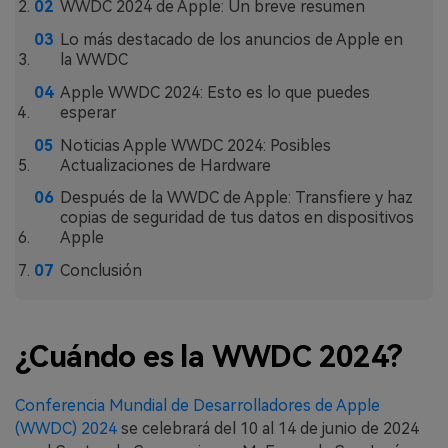
MobileTrans App
WWDC 2024 de Apple: Un breve resumen
Transfiere datos del teléfono, de
Lo más destacado de los anuncios de Apple en
WhatsApp y archivos entre dispositivos
la WWDC
iOS y Android.
Apple WWDC 2024: Esto es lo que puedes
esperar
Welastseen
Noticias Apple WWDC 2024: Posibles
WeLastseen te tiene al tanto de todo
Actualizaciones de Hardware
en WhatsApp.
Después de la WWDC de Apple: Transfiere y haz
copias de seguridad de tus datos en dispositivos
Apple
Conclusión
¿Cuándo es la WWDC 2024?
Conferencia Mundial de Desarrolladores de Apple
(WWDC) 2024
se celebrará del 10 al 14 de junio de 2024