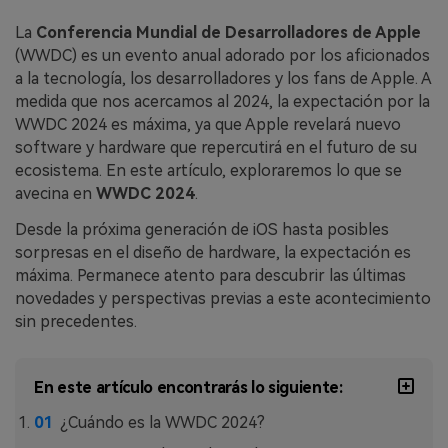
WhatsApp.
La
Conferencia Mundial de Desarrolladores de Apple
(WWDC) es un evento anual adorado por los aficionados
Transferencia de Datos de un
a la tecnología, los desarrolladores y los fans de Apple. A
Celular a Otro
medida que nos acercamos al 2024, la expectación por la
WWDC 2024 es máxima, ya que Apple revelará nuevo
Transfiere contactos, fotos, música,
software y hardware que repercutirá en el futuro de su
videos, SMS y otros tipos de
archivos de un teléfono a otro y a la
ecosistema. En este artículo, exploraremos lo que se
PC.
avecina en
WWDC 2024
.
Desde la próxima generación de iOS hasta posibles
sorpresas en el diseño de hardware, la expectación es
Apps
máxima. Permanece atento para descubrir las últimas
novedades y perspectivas previas a este acontecimiento
Mutsapper (Alias: Wutsapper)
sin precedentes.
Transfiere datos de WhatsApp y
WhatsApp Business sin restablecer los
En este artículo encontrarás lo siguiente:
valores de fábrica.
¿Cuándo es la WWDC 2024?