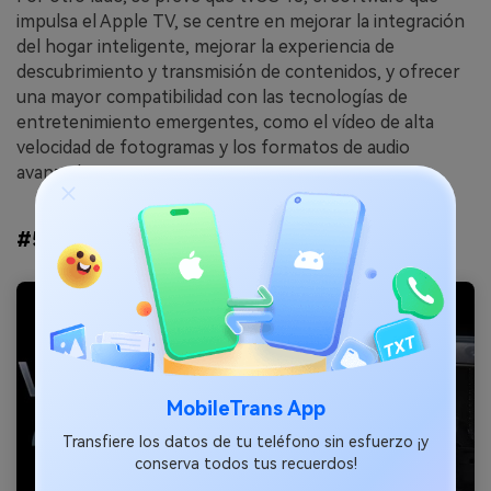
impulsa el Apple TV, se centre en mejorar la integración
del hogar inteligente, mejorar la experiencia de
descubrimiento y transmisión de contenidos, y ofrecer
una mayor compatibilidad con las tecnologías de
entretenimiento emergentes, como el vídeo de alta
velocidad de fotogramas y los formatos de audio
avanzados.
#5 visionOS 2 en el 2024 WWDC
MobileTrans App
Transfiere los datos de tu teléfono sin esfuerzo ¡y
conserva todos tus recuerdos!