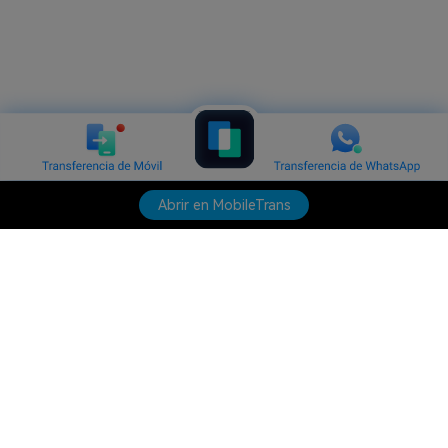
Abrir en MobileTrans
Productos
Wondershare
Explorar IA
Centro de soporte