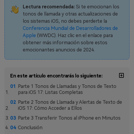
MobileTrans App
Lectura recomendada:
Si te emocionan los
Transfiere datos del teléfono, de
tonos de llamada y otras actualizaciones de
WhatsApp y archivos entre dispositivos
los sistemas iOS, no debes perderte la
iOS y Android.
Conferencia Mundial de Desarrolladores de
Apple
(WWDC). Haz clic en el enlace para
Welastseen
obtener más información sobre estos
WeLastseen te tiene al tanto de todo
emocionantes anuncios de 2024.
en WhatsApp.
En este artículo encontrarás lo siguiente:
Parte 1 Tonos de Llamadas y Tonos de Texto
para iOS 17: Listas Completas
Parte 2 Tonos de Llamada y Alertas de Texto de
iOS 17: Cómo Acceder a Ellos
Parte 3 Transferir Tonos al iPhone en Minutos
Conclusión