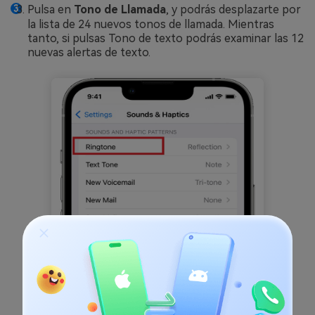
Pulsa en
Tono de Llamada
, y podrás desplazarte por
la lista de 24 nuevos tonos de llamada. Mientras
tanto, si pulsas Tono de texto podrás examinar las 12
nuevas alertas de texto.