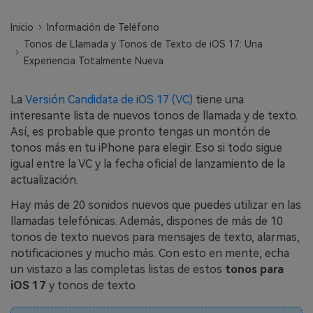
WhatsApp.
Inicio
Información de Teléfono
Tonos de Llamada y Tonos de Texto de iOS 17: Una
Transferencia de Datos de un
Experiencia Totalmente Nueva
Celular a Otro
Transfiere contactos, fotos, música,
La
Versión Candidata de iOS 17 (VC)
tiene una
videos, SMS y otros tipos de
interesante lista de nuevos tonos de llamada y de texto.
archivos de un teléfono a otro y a la
Así, es probable que pronto tengas un montón de
PC.
tonos más en tu iPhone para elegir. Eso si todo sigue
igual entre la VC y la fecha oficial de lanzamiento de la
actualización.
Apps
Hay más de 20 sonidos nuevos que puedes utilizar en las
llamadas telefónicas. Además, dispones de más de 10
Mutsapper (Alias: Wutsapper)
tonos de texto nuevos para mensajes de texto, alarmas,
Transfiere datos de WhatsApp y
notificaciones y mucho más. Con esto en mente, echa
WhatsApp Business sin restablecer los
un vistazo a las completas listas de estos
tonos para
valores de fábrica.
iOS 17
y tonos de texto.