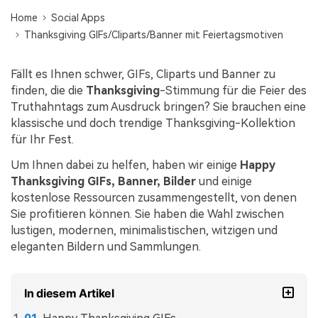
Übertragung anderer Apps
Suche
Preise für die App
Lernen
Home
Social Apps
Thanksgiving GIFs/Cliparts/Banner mit Feiertagsmotiven
Geschäftsplan
Herunterladen
Hilfe erhalten
WEITERE THEMEN ERKUNDEN
Bildungsplan
Fällt es Ihnen schwer, GIFs, Cliparts und Banner zu
finden, die die
Thanksgiving
-Stimmung für die Feier des
Truthahntags zum Ausdruck bringen? Sie brauchen eine
klassische und doch trendige Thanksgiving-Kollektion
für Ihr Fest.
Um Ihnen dabei zu helfen, haben wir einige
Happy
Thanksgiving GIFs, Banner, Bilder
und einige
kostenlose Ressourcen zusammengestellt, von denen
Sie profitieren können. Sie haben die Wahl zwischen
lustigen, modernen, minimalistischen, witzigen und
eleganten Bildern und Sammlungen.
In diesem Artikel