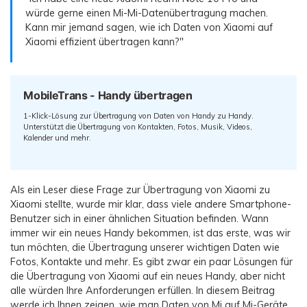
Übertragung anderer Apps
Preise für die App
Suche
würde gerne einen Mi-Mi-Datenübertragung machen.
Lernen
Kann mir jemand sagen, wie ich Daten von Xiaomi auf
Geschäftsplan
Xiaomi effizient übertragen kann?"
Herunterladen
Hilfe erhalten
WEITERE THEMEN ERKUNDEN
Bildungsplan
MobileTrans - Handy übertragen
1-Klick-Lösung zur Übertragung von Daten von Handy zu Handy.
Unterstützt die Übertragung von Kontakten, Fotos, Musik, Videos,
Kalender und mehr.
Als ein Leser diese Frage zur Übertragung von Xiaomi zu
Xiaomi stellte, wurde mir klar, dass viele andere Smartphone-
Benutzer sich in einer ähnlichen Situation befinden. Wann
immer wir ein neues Handy bekommen, ist das erste, was wir
tun möchten, die Übertragung unserer wichtigen Daten wie
Fotos, Kontakte und mehr. Es gibt zwar ein paar Lösungen für
die Übertragung von Xiaomi auf ein neues Handy, aber nicht
alle würden Ihre Anforderungen erfüllen. In diesem Beitrag
werde ich Ihnen zeigen, wie man Daten von Mi auf Mi-Geräte