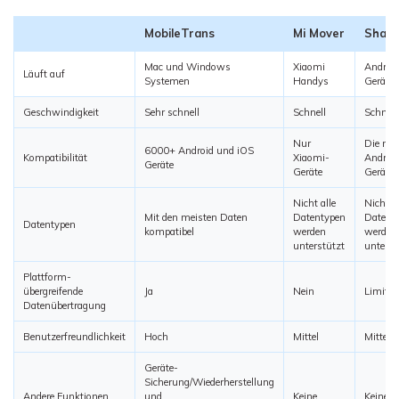
MobileTrans
Mi Mover
Shar
Mac und Windows
Xiaomi
Androi
Läuft auf
Systemen
Handys
Geräte
Geschwindigkeit
Sehr schnell
Schnell
Schnell
Nur
Die mei
6000+ Android und iOS
Kompatibilität
Xiaomi-
Androi
Geräte
Geräte
Geräte
Nicht alle
Nicht al
Mit den meisten Daten
Datentypen
Datent
Datentypen
kompatibel
werden
werden
unterstützt
unterst
Plattform-
übergreifende
Ja
Nein
Limitier
Datenübertragung
Benutzerfreundlichkeit
Hoch
Mittel
Mittel
Geräte-
Sicherung/Wiederherstellung
Andere Funktionen
und
Keine
Keine