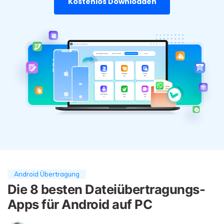
Kostenlos Downloaden
Übertragung anderer Apps
Preise für die App
Suche
Lernen
Geschäftsplan
Herunterladen
Hilfe erhalten
WEITERE THEMEN ERKUNDEN
Bildungsplan
Android Übertragung
Die 8 besten Dateiübertragungs-
Apps für Android auf PC