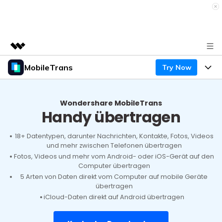
MobileTrans
Try Now
Top-Produkte
KI-gestützte digitale Kreativität
Produkte
Business
Dienstprogramme
Wondershare MobileTrans
Handy übertragen
Überblick
Desktop
Funktionen
Über uns
Lösungen
Mobile
18+ Datentypen, darunter Nachrichten, Kontakte, Fotos, Videos
Funktionen
Presseraum
Ressourcen
und mehr zwischen Telefonen übertragen
Fotos, Videos und mehr vom Android- oder iOS-Gerät auf den
Lösungen
Handydatenübertragung
Computer übertragen
Shop
Preise
5 Arten von Daten direkt vom Computer auf mobile Geräte
Handy-Backup & Wiederherstellung
übertragen
Preise für Windows
Support
Lernen & Unterstützung
iCloud-Daten direkt auf Android übertragen
WhatsApp Manager
Preise für Mac
Wettbewerbe & Events