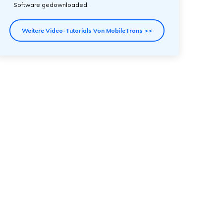
Software gedownloaded.
Weitere Video-Tutorials Von MobileTrans >>