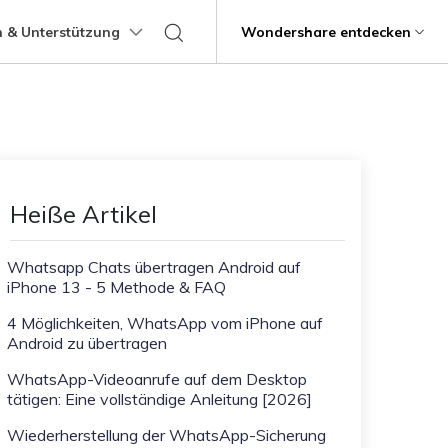
 & Unterstützung
Support
Wondershare entdecken
programme
Über Wondershare
ungen
Lernen
Übertragung anderer
Hilfe erhalten
Geschäftsplan
Bildungsplan
Produkte
Dienstprogramme
Business
Apps
ps
Benutzerhandbuch
Kontaktieren Sie uns
g
Über uns
Mutsapper
Kik Übertragung Tipps
it
Dr.Fone
Video-Übertragung
Fotoübertragung
stipps
Videotutorials
Hilfezentrum
rstellung verlorener
WhatsApp-Daten ohne Werksreset
Line Transfer Tipps
Presseraum
Heiße Artikel
übertragen
Recoverit
FAQs
Blitzschneller
Kontaktübertragung
Viber Transfer Tipps
t
Shop
MobileTrans
t beschädigte Videos, Fotos
Übertrag
Whatsapp Chats übertragen Android auf
Welastseen
iPhone 13 - 5 Methode & FAQ
Support
Dateiübertragung
Nachrichtenübertragung
Halte Ihr WhatsApp verbunden und
e
informiert.
ng mobiler Geräte.
4 Möglichkeiten, WhatsApp vom iPhone auf
Android zu übertragen
Trans
rtragung von Telefon zu
WhatsApp-Videoanrufe auf dem Desktop
tätigen: Eine vollständige Anleitung [2026]
fe
Kindersicherung.
Wiederherstellung der WhatsApp-Sicherung