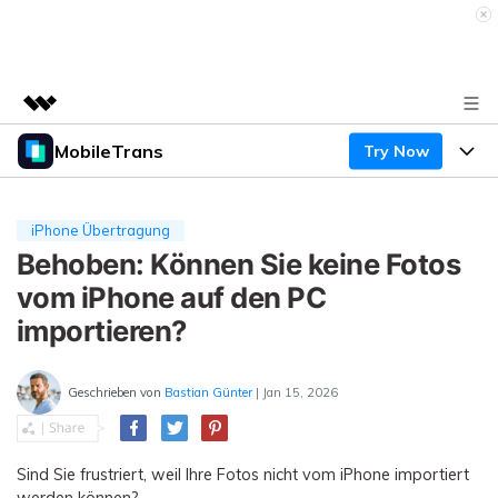
MobileTrans
Try Now
Top-Produkte
KI-gestützte digitale Kreativität
Produkte
Business
Dienstprogramme
iPhone Übertragung
Überblick
Desktop
Behoben: Können Sie keine Fotos
Funktionen
Über uns
Lösungen
vom iPhone auf den PC
Mobile
Funktionen
Presseraum
Ressourcen
importieren?
Lösungen
Handydatenübertragung
Shop
Preise
Geschrieben von
Bastian Günter
| Jan 15, 2026
Handy-Backup & Wiederherstellung
Preise für Windows
Support
Lernen & Unterstützung
WhatsApp Manager
Preise für Mac
Sind Sie frustriert, weil Ihre Fotos nicht vom iPhone importiert
Wettbewerbe & Events
werden können?