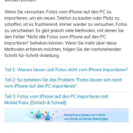
Übertragung anderer Apps
Preise für die App
Suche
Lernen
Wenn Sie versuchen, Fotos vom iPhone auf den PC zu
Geschäftsplan
importieren, um ein neues Telefon zu kaufen oder Platz zu
Herunterladen
Hilfe erhalten
WEITERE THEMEN ERKUNDEN
Bildungsplan
schaffen, ist es frustrierend, immer wieder zu versuchen, Fotos
zu verschieben. Es gibt jedoch viele Methoden, mit denen Sie
den Fehler "Nicht alle Fotos vom iPhone auf den PC
importieren" beheben können. Wenn Sie mehr über diese
Methoden erfahren möchten, folgen Sie der nachstehenden
Schritt-für-Schritt-Anleitung.
Teil 1: Warum lassen sich Fotos nicht vom iPhone importieren?
Teil 2: So beheben Sie das Problem "Fotos lassen sich nicht
vom iPhone auf den PC importieren".
Teil 3: Fotos vom iPhone auf den PC importieren mit
MobileTrans [Einfach & Schnell]