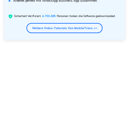
Arbeitet perfekt mit WhatsApp Business App zusammen.
Sicherheit Verifiziert.
4,703,685
Personen haben die Software gedownloaded.
Weitere Video-Tutorials Von MobileTrans >>