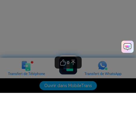
0
Ouvrir dans MobileTrans
Produits phares
Wondershare