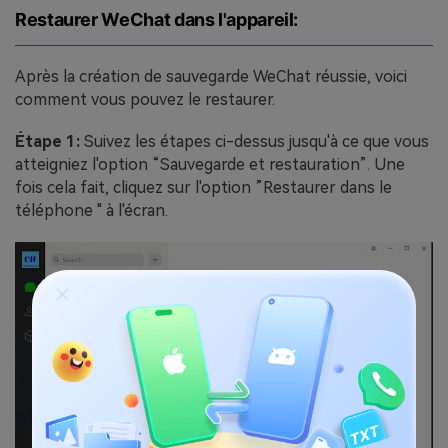
Restaurer WeChat dans l'appareil:
Après la création de sauvegarde WeChat réussie, voici
comment vous pouvez le restaurer.
Étape 1:
Suivez les étapes ci-dessus jusqu'à ce que vous
atteigniez l'option “Sauvegarde et restauration”. Une
fois cela fait, cliquez sur l'option ”Restaurer dans le
téléphone " à l'écran.