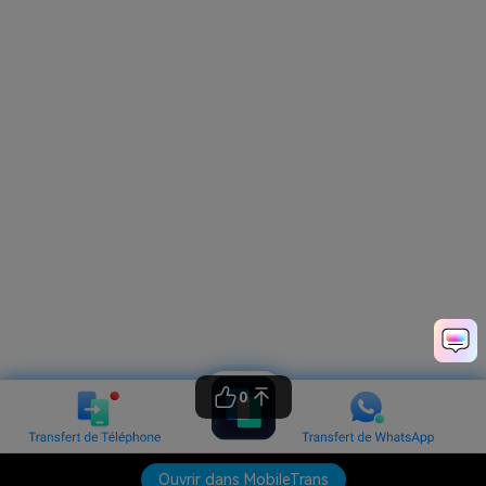
0
Ouvrir dans MobileTrans