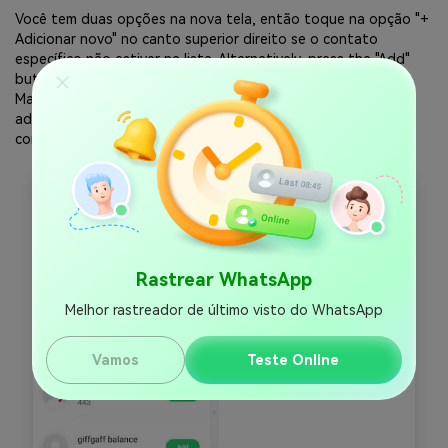
Você tem duas opções na nova tela, então toque na opção "+
Adicionar novo" no canto superior direito se o contato
específico não estiver na lista. Alternatively, press the "Add"
button to enter a phone number from the list of contacts.
Mais tarde, toque em "Iniciar Rastreamento" depois de
adicionar o código do país específico e os detalhes de
contato.
Rastrear WhatsApp
Melhor rastreador de último visto do WhatsApp
Vamos
Teste Online