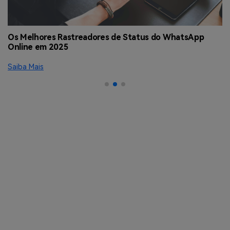
ua
Os Melhores Rastreadores de Status do WhatsApp
C
Online em 2025
o
Saiba Mais
Sa