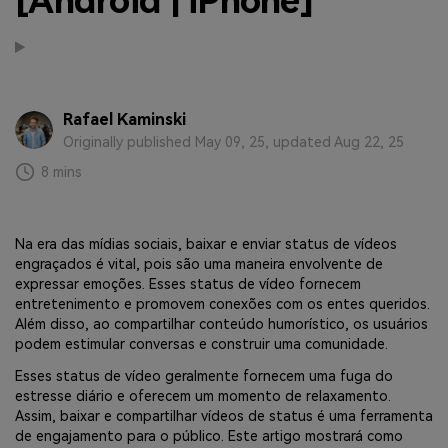
[Android | iPhone]
Transferir dados do telefone, dados do
WhatsApp e arquivos entre dispositivos.
WeLastseen
O WeLastseen mantém seu WhatsApp conectado
Rafael Kaminski
e informado.
Originally published May 09, 25, updated Aug 22, 25
8 mins
Na era das mídias sociais, baixar e enviar status de vídeos
engraçados é vital, pois são uma maneira envolvente de
expressar emoções. Esses status de vídeo fornecem
entretenimento e promovem conexões com os entes queridos.
Além disso, ao compartilhar conteúdo humorístico, os usuários
podem estimular conversas e construir uma comunidade.
Esses status de vídeo geralmente fornecem uma fuga do
estresse diário e oferecem um momento de relaxamento.
Assim, baixar e compartilhar vídeos de status é uma ferramenta
de engajamento para o público. Este artigo mostrará como