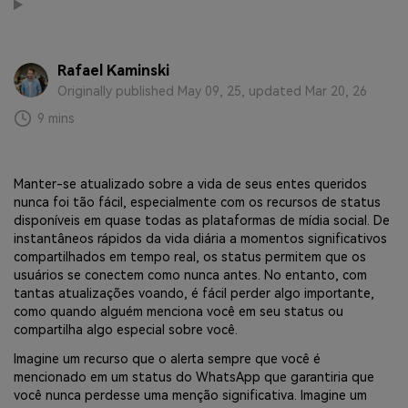
Transferir dados do telefone, dados do
WhatsApp e arquivos entre dispositivos.
Rafael Kaminski
WeLastseen
Originally published May 09, 25, updated Mar 20, 26
O WeLastseen mantém seu WhatsApp conectado
9 mins
e informado.
Manter-se atualizado sobre a vida de seus entes queridos
nunca foi tão fácil, especialmente com os recursos de status
disponíveis em quase todas as plataformas de mídia social. De
instantâneos rápidos da vida diária a momentos significativos
compartilhados em tempo real, os status permitem que os
usuários se conectem como nunca antes. No entanto, com
tantas atualizações voando, é fácil perder algo importante,
como quando alguém menciona você em seu status ou
compartilha algo especial sobre você.
Imagine um recurso que o alerta sempre que você é
mencionado em um status do WhatsApp que garantiria que
você nunca perdesse uma menção significativa. Imagine um