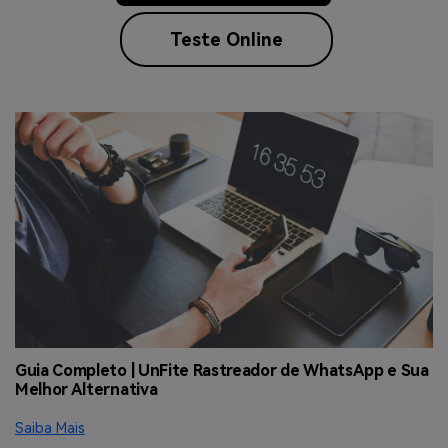
Teste Online
Guia Completo | UnFite Rastreador de WhatsApp e Sua
O
Melhor Alternativa
O
s
Saiba Mais
Sa
p.