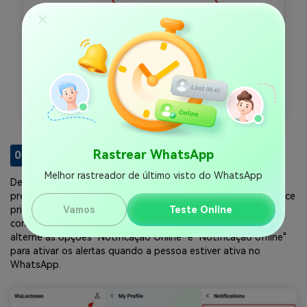
Ativar Notificações nas Configurações
Rastrear WhatsApp
04
de 04
Melhor rastreador de último visto do WhatsApp
Depois de visualizar a atividade de rastreamento da pessoa,
pressione o ícone "Perfil" no canto superior direito da interface
principal. Toque na opção "Configuração de Notificação" nas
Vamos
Teste Online
configurações de "Meu perfil". Na nova tela que aparece,
alterne as opções "Notificação Online" e "Notificação offline"
para ativar os alertas quando a pessoa estiver ativa no
WhatsApp.